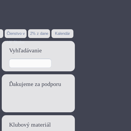
Členstvo v
2% z dane
Kalendár
HK Skoba
Vyhľadávanie
Ďakujeme za podporu
Klubový materiál