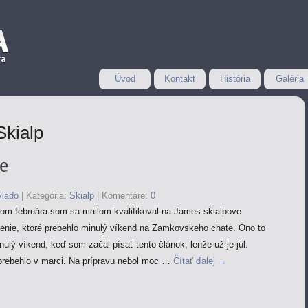
Úvod
Kontakt
História
Galéria
Skialp
e
vlado
|
Kategória:
Skialp
|
Komentáre:
0
kom februára som sa mailom kvalifikoval na James skialpove
enie, ktoré prebehlo minulý víkend na Zamkovskeho chate. Ono to
nulý víkend, keď som začal písať tento článok, lenže už je júl.
prebehlo v marci. Na prípravu nebol moc …
Čítať ďalej
→