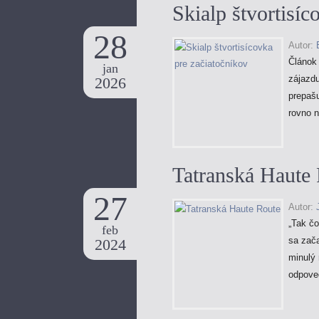
Skialp štvortisíc
28
Autor:
Článok 
jan
zájazdu
2026
prepašu
rovno n
Tatranská Haute
27
Autor:
„Tak č
feb
sa zača
2024
minulý 
odpove