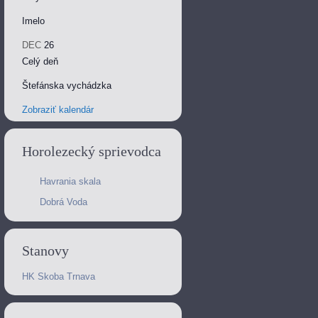
Imelo
DEC
26
Celý deň
Štefánska vychádzka
Zobraziť kalendár
Horolezecký sprievodca
Havrania skala
Dobrá Voda
Stanovy
HK Skoba Trnava