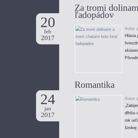
Za tromi dolinam
ľadopádov
20
Autor:
feb
Hlásia 
2017
hviezd
skúseno
Pôvodn
Romantika
24
Autor:
„Zabije
jan
dlhšiu 
2017
rok urč
širokej