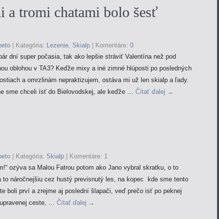
i a tromi chatami bolo šesť
peto
|
Kategória:
Lezenie
,
Skialp
|
Komentáre:
0
pár dní super počasia, tak ako lepšie stráviť Valentína než pod
nou oblohou v TA3? Keďže mixy a iné zimné hlúposti po posledných
stiach a omrzlinám nepraktizujem, ostáva mi už len skialp a ľady.
e sme chceli ísť do Bielovodskej, ale keďže …
Čítať ďalej
→
peto
|
Kategória:
Skialp
|
Komentáre:
1
m!“ ozýva sa Malou Fatrou potom ako Jano vybral skratku, o to
a to náročnejšiu cez hustý previsnutý les, na kopec kde sme tento
ite boli prví a zrejme aj poslední šlapači, veď prečo isť po peknej
 upravenej ceste, …
Čítať ďalej
→