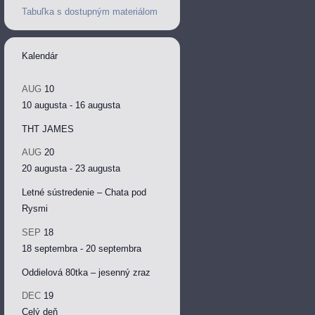
Tabuľka s dostupným materiálom
Kalendár
AUG
10
10 augusta
-
16 augusta
THT JAMES
AUG
20
20 augusta
-
23 augusta
Letné sústredenie – Chata pod
Rysmi
SEP
18
18 septembra
-
20 septembra
Oddielová 80tka – jesenný zraz
DEC
19
Celý deň