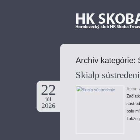
Archív kategórie:
Skialp sústredeni
22
Autor:
Začiat
júl
sústred
2026
bolo mi
Takže 