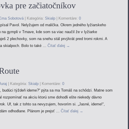
ovka pre začiatočníkov
Ema Sobotová
|
Kategória:
Skialp
|
Komentáre:
0
písal Pavol. Nelyžujem od malička. Okrem jedného lyžiarskeho
 na gympli v Trnave, kde som sa viac naučil že v lyžiarke
ješ 2 plechovky, som na snehu stál prvýkrát pred tromi rokmi. A
a skialpoch. Bolo to také …
Čítať ďalej
→
 Route
Juraj
|
Kategória:
Skialp
|
Komentáre:
0
o, budúci týždeň ideme?“ pýta sa ma Tomáš na schôdzi. Matne som
l rozpomínať na akciu ktorú sme dohodli ešte niekedy dávno
rok. Uf, tak z tohto sa nevyzujem, hovorím si. „Jasné, ideme!“,
dám odhodlane. Plánom je prejsť …
Čítať ďalej
→