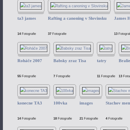
ta3 james
Rafting a canoning v Slovinsku
James H
14
Fotografie
37
Fotografie
13
Fotograf
Roháče 2007
Babsky zraz Tisa
tatry
Brali
55
Fotografie
7
Fotografie
11
Fotografie
13
Fotog
konecne TA3
100vka
images
Stachov mem
14
Fotografie
18
Fotografie
21
Fotografie
4
Fotografie