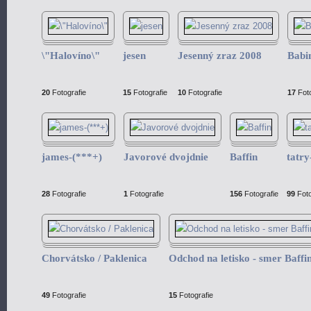
\"Halovíno\"
jesen
Jesenný zraz 2008
Babin
20
Fotografie
15
Fotografie
10
Fotografie
17
Foto
james-(***+)
Javorové dvojdnie
Baffin
tatr
28
Fotografie
1
Fotografie
156
Fotografie
99
Foto
Chorvátsko / Paklenica
Odchod na letisko - smer Baffi
49
Fotografie
15
Fotografie