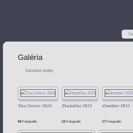
Úv
Galéria
Sokolské skalky
Tisa Ostrov 2024
Zbojnička 2023
ďumbier 2023
59
Fotografie
24
Fotografie
17
Fotografie