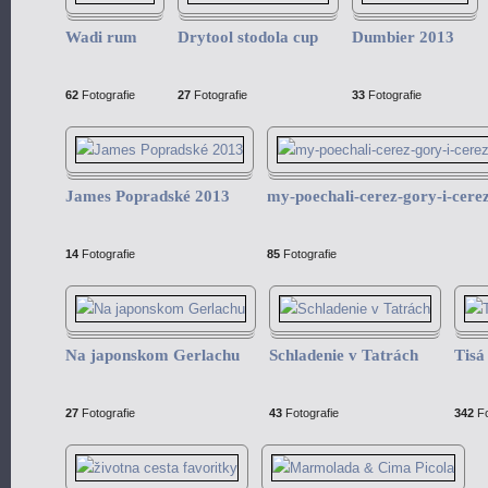
Wadi rum
Drytool stodola cup
Dumbier 2013
62
Fotografie
27
Fotografie
33
Fotografie
James Popradské 2013
my-poechali-cerez-gory-i-cere
14
Fotografie
85
Fotografie
Na japonskom Gerlachu
Schladenie v Tatrách
Tisá
27
Fotografie
43
Fotografie
342
Fo