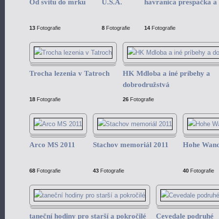
Od svitu do mrku
U.S.A.
havranica prespačka a 
13
Fotografie
8
Fotografie
14
Fotografie
Trocha lezenia v Tatroch
HK Mdloba a iné príbehy a
dobrodružstvá
18
Fotografie
26
Fotografie
Arco MS 2011
Stachov memoriál 2011
Hohe Wand
68
Fotografie
43
Fotografie
40
Fotografie
taneční hodiny pro starší a pokročilé
Cevedale podruhé