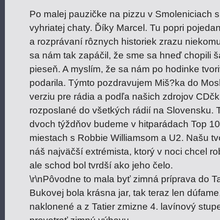
Po malej pauzičke na pizzu v Smoleniciach 
vyhriatej chaty. Ďíky Marcel. Tu popri poje
a rozprávaní rôznych historiek zrazu niekomu
sa nám tak zapáčil, že sme sa hneď chopili š
pieseň. A myslím, že sa nám po hodinke tvori
podarila. Týmto pozdravujem Miš?ka do Mosk
verziu pre rádia a podľa našich zdrojov CDč
rozposlané do všetkých rádií na Slovensku.
dvoch týždňov budeme v hitparádach Top 1
miestach s Robbie Williamsom a U2. Našu tvor
náš najväčší extrémista, ktorý v noci chcel ro
ale schod bol tvrdší ako jeho čelo.
\r\nPôvodne to mala byť zimná príprava do Ta
Bukovej bola krásna jar, tak teraz len dúfa
naklonené a z Tatier zmizne 4. lavínový stup