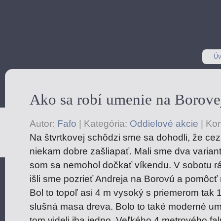
Úv
Ako sa robí umenie na Borove
Autor:
Fafo
|
Kategória:
Oddielové akcie
|
Kom
Na štvrtkovej schôdzi sme sa dohodli, že cez
niekam dobre zašliapať. Mali sme dva variant
som sa nemohol dočkať víkendu. V sobotu rá
išli sme pozrieť Andreja na Borovú a pomôcť
Bol to topoľ asi 4 m vysoký s priemerom tak
slušná masa dreva. Bolo to také moderné um
tom videli iba jedno. Veľkého 4 metrového fa