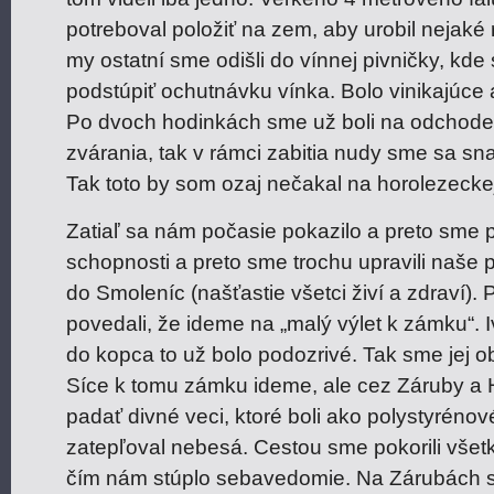
potreboval položiť na zem, aby urobil nejaké 
my ostatní sme odišli do vínnej pivničky, kde
podstúpiť ochutnávku vínka. Bolo vinikajúce a
Po dvoch hodinkách sme už boli na odchode, 
zvárania, tak v rámci zabitia nudy sme sa sna
Tak toto by som ozaj nečakal na horolezeckej 
Zatiaľ sa nám počasie pokazilo a preto sme pr
schopnosti a preto sme trochu upravili naše 
do Smoleníc (našťastie všetci živí a zdraví). P
povedali, že ideme na „malý výlet k zámku“.
do kopca to už bolo podozrivé. Tak sme jej ob
Síce k tomu zámku ideme, ale cez Záruby a 
padať divné veci, ktoré boli ako polystyrénové
zatepľoval nebesá. Cestou sme pokorili všet
čím nám stúplo sebavedomie. Na Zárubách sm