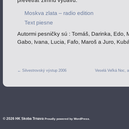
prevetrať zimnú výbavu.
Moskva zlata – radio edition
Text piesne
Autormi pesničky sú : Tomáš, Darinka, Edo, 
Gabo, Ivana, Lucia, Fafo, Maroš a Juro, Kubá
←
Silvestrovský výstup 2006
Veselá Veľká Noc, 
© 2026
HK Skoba Trnava
Proudly powered by WordPress.