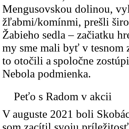
Mengusovskou dolinou, vyl
žľabmi/komínmi, prešli šir
Žabieho sedla – začiatku hr
my sme mali byť v tesnom z
to otočili a spoločne zostúp
Nebola podmienka.
Peťo s Radom v akcii
V auguste 2021 boli Skobác
som zacítil svoju príležito