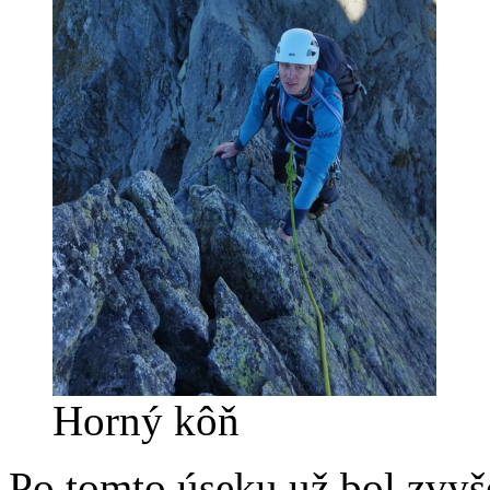
Horný kôň
Po tomto úseku už bol zvyš