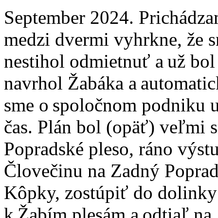
September 2024. Prichádza
medzi dvermi vyhrkne, že s
nestihol odmietnuť a už bol
navrhol Žabáka a automatic
sme o spoločnom podniku už 
čas. Plán bol (opäť) veľmi 
Popradské pleso, ráno výstu
Človečinu na Zadný Poprads
Kôpky, zostúpiť do dolinky
k Žabím plesám a odtiaľ n