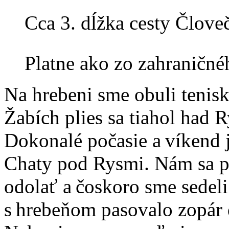
Cca 3. dĺžka cesty Člove
Platne ako zo zahraničné
Na hrebeni sme obuli tenis
Žabích plies sa tiahol had 
Dokonalé počasie a víkend 
Chaty pod Rysmi. Nám sa p
odolať a čoskoro sme sedel
s hrebeňom pasovalo zopár d