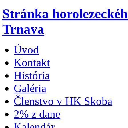
Stránka horolezecké
Trnava
Úvod
Kontakt
História
Galéria
Členstvo v HK Skoba
2% z dane
Kalendár