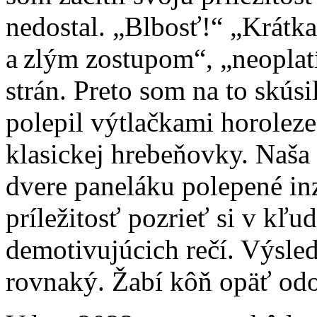
nedostal. „Blbosť!“ „Krátk
a zlým zostupom“, „neoplat
strán. Preto som na to skús
polepil výtlačkami horoleze
klasickej hrebeňovky. Naša
dvere paneláku polepené in
príležitosť pozrieť si v kľu
demotivujúcich rečí. Výsle
rovnaký. Žabí kôň opäť odo