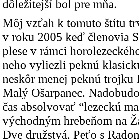
dôležitejší bol pre mňa.
Môj vzťah k tomuto štítu tr
v roku 2005 keď členovia 
plese v rámci horolezeckéh
neho vyliezli peknú klasick
neskôr menej peknú trojk
Malý Ošarpanec. Nadobudol 
čas absolvovať “lezeckú mat
východným hrebeňom na Žab
Dve družstvá, Peťo s Radom