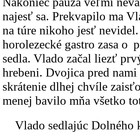
Nakoniec pauza veľmi neva
najesť sa. Prekvapilo ma V
na túre nikoho jesť nevide
horolezecké gastro zasa o p
sedla. Vlado začal liezť pr
hrebeni. Dvojica pred nami 
skrátenie dlhej chvíle zaisť
menej bavilo mňa všetko to
Vlado sedlajúc Dolného 