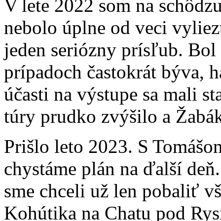
V lete 2022 som na schôdzu
nebolo úplne od veci vylie
jeden seriózny prísľub. Bol
prípadoch častokrát býva, 
účasti na výstupe sa mali s
túry prudko zvýšilo a Žabák
Prišlo leto 2023. S Tomášo
chystáme plán na ďalší deň
sme chceli už len pobaliť v
Kohútika na Chatu pod Rysm