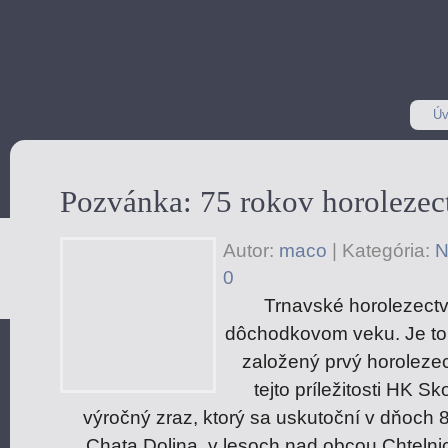
Úv
Pozvánka: 75 rokov horolezec
Autor:
maco
|
Kategória:
N
0
Trnavské horolezectv
dôchodkovom veku. Je to 
založený prvý horolezec
tejto príležitosti HK 
výročný zraz, ktorý sa uskutoční v dňoch 8
Chata Dolina, v lesoch nad obcou Chtelnica