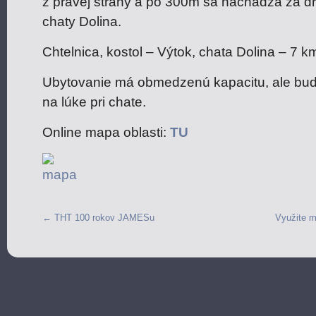
z pravej strany a po 300m sa nachádza za d
chaty Dolina.
Chtelnica, kostol – Výtok, chata Dolina – 7 k
Ubytovanie má obmedzenú kapacitu, ale bude
na lúke pri chate.
Online mapa oblasti:
TU
←
THT 100 rokov JAMESu
Využite m