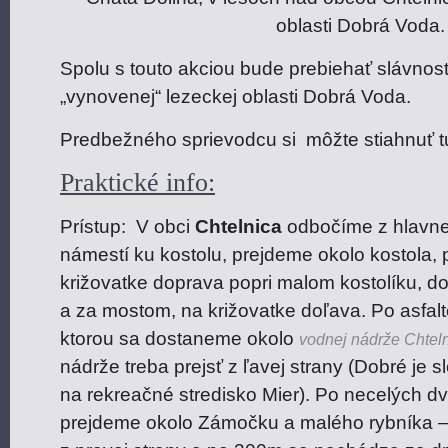
oblasti Dobrá Voda.
Spolu s touto akciou bude prebiehať slávnos
„vynovenej“ lezeckej oblasti Dobrá Voda.
Predbežného sprievodcu si môžte stiahnuť t
Praktické info:
Prístup: V obci
Chtelnica
odbočíme z hlavnej
námestí ku kostolu, prejdeme okolo kostola,
križovatke doprava popri malom kostolíku, do
a za mostom, na križovatke doľava. Po asfalt
ktorou sa dostaneme okolo
vodnej nádrže Chtel
nádrže treba prejsť z ľavej strany (Dobré je 
na rekreačné stredisko Mier). Po necelých d
prejdeme okolo Zámočku a malého rybníka –