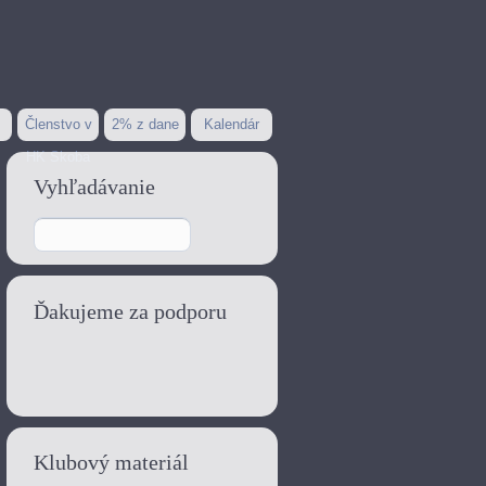
Členstvo v
2% z dane
Kalendár
HK Skoba
Vyhľadávanie
Ďakujeme za podporu
Klubový materiál