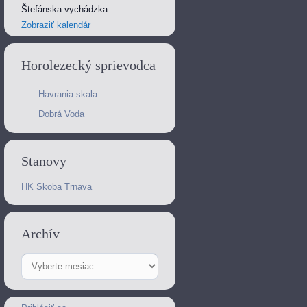
Štefánska vychádzka
Zobraziť kalendár
Horolezecký sprievodca
Havrania skala
Dobrá Voda
Stanovy
HK Skoba Trnava
Archív
Archív