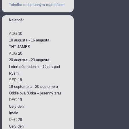
Tabuľka s dostupným materiálom
Kalendár
AUG
10
10 augusta
-
16 augusta
THT JAMES
AUG
20
20 augusta
-
23 augusta
Letné sústredenie – Chata pod
Rysmi
SEP
18
18 septembra
-
20 septembra
Oddielová 80tka – jesenný zraz
DEC
19
Celý deň
Imelo
DEC
26
Celý deň