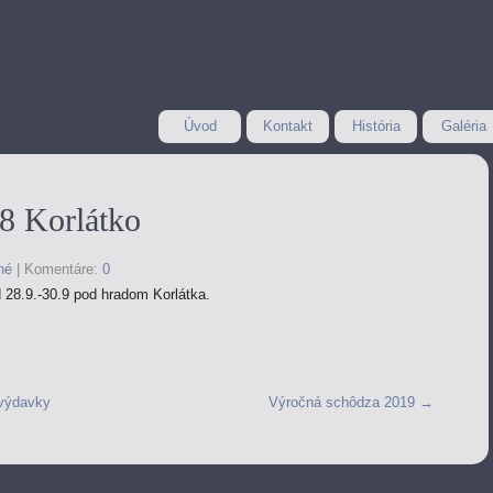
Úvod
Kontakt
História
Galéria
8 Korlátko
né
|
Komentáre:
0
 28.9.-30.9 pod hradom Korlátka.
 výdavky
Výročná schôdza 2019
→