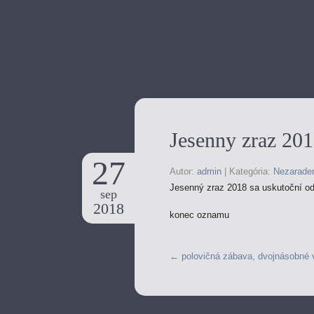
Jesenny zraz 201
27
Autor:
admin
|
Kategória:
Nezarade
Jesenný zraz 2018 sa uskutoční od
sep
2018
konec oznamu
←
polovičná zábava, dvojnásobné