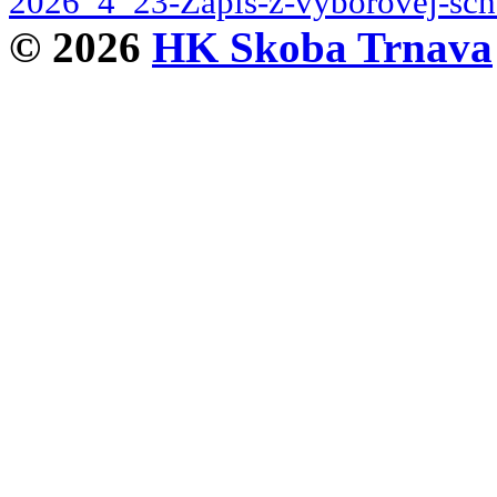
2026_4_23-Zapis-z-vyborovej-sch
© 2026
HK Skoba Trnava