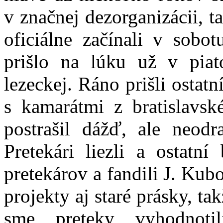
v značnej dezorganizácii, t
oficiálne začínali v sobo
prišlo na lúku už v piato
lezeckej. Ráno prišli ostat
s kamarátmi z bratislavsk
postrašil dážď, ale neodr
Pretekári liezli a ostatní
pretekárov a fandili J. Ku
projekty aj staré prásky, ta
sme preteky vyhodnoti