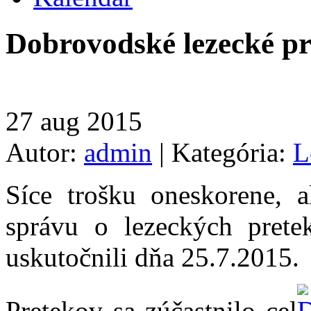
Dobrovodské lezecké pr
27
aug
2015
Autor:
admin
|
Kategória:
L
Síce trošku oneskorene, 
správu o lezeckých prete
uskutočnili dňa 25.7.2015.
Pretekov sa zúčastnilo cel