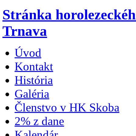
Stránka horolezecké
Trnava
Úvod
Kontakt
História
Galéria
Členstvo v HK Skoba
2% z dane
Kalendár