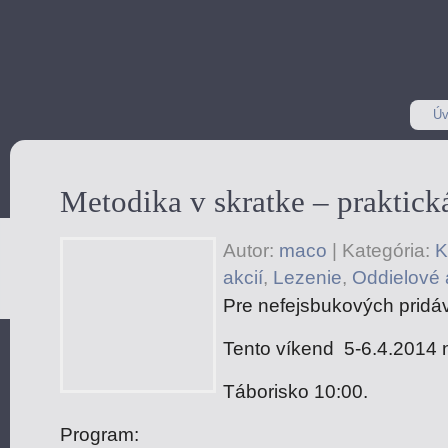
Úv
Metodika v skratke – praktick
Autor:
maco
|
Kategória:
K
akcií
,
Lezenie
,
Oddielové 
Pre nefejsbukových pridáv
Tento víkend 5-6.4.2014 
Táborisko 10:00.
Program: