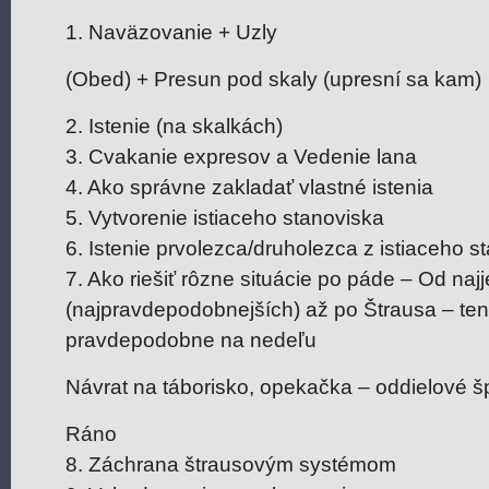
1. Naväzovanie + Uzly
(Obed) + Presun pod skaly (upresní sa kam)
2. Istenie (na skalkách)
3. Cvakanie expresov a Vedenie lana
4. Ako správne zakladať vlastné istenia
5. Vytvorenie istiaceho stanoviska
6. Istenie prvolezca/druholezca z istiaceho s
7. Ako riešiť rôzne situácie po páde – Od na
(najpravdepodobnejších) až po Štrausa – te
pravdepodobne na nedeľu
Návrat na táborisko, opekačka – oddielové š
Ráno
8. Záchrana štrausovým systémom