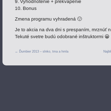
9. Vyhodnotenie + prekvapenie
10. Bonus
Zmena programu vyhradená 🙂
Je to akcia na dva dni s prespaním, mrznúť 
Tekuté svetre budú odobrané inštruktormi 😀
←
Ďumbier 2013 – slnko, tma a hmla
Najbl