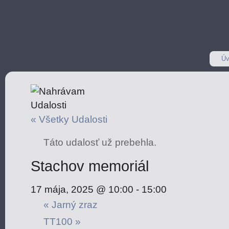
Úv
« Všetky Udalosti
Táto udalosť už prebehla.
Stachov memoriál
17 mája, 2025 @ 10:00
-
15:00
«
Jarný zraz
TT100
»