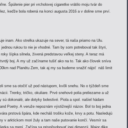
ne. Špúlenie pier pri vrcholovej cigaretke vrátilo moju tvár do
elez, keďže bola robená na konci augusta 2016 a v doline sme prví.
je inam. Ako strelka ukazuje na sever, tá naša priamo na Ulu.
 jednou rukou to nie je vhodné. Tam by som potreboval tak štyri,
 roky šípka silnela, živená predstavou veľkej steny. A teraz má
 tvrdý boj. A my už začíname tušiť ako na to. Tak ako človek sníva
200km nad Planétu Zem, tak aj my sa budeme snažiť nájsť náš limit
li sme sa otočiť už pod nástupom, kvôli snehu. No o týždeň sme
mácii. Trenky, tričko, okuliare. Prvé snehové polia preliezame a už
 sú dokonalé, ale dotyky bolestivé. Piola a spol. našiel hádam
 and Poetry. A veruže nepoznám výstižnejší názov. Bol to boj jedna
vára prstová špára, kde necháš trošku kože, krvy a potu. Nasledujú
my v arktickom mori žuly a tam naše putovanie končí. Vesmír sa
 Mierka sa mení. Začína sa prispôsobovať inej dimenzii. Major dike