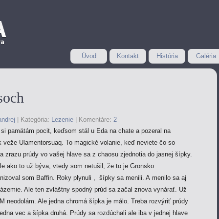
Úvod
Kontakt
História
Galéria
soch
andrej
|
Kategória:
Lezenie
|
Komentáre:
2
si pamätám pocit, keďsom stál u Eda na chate a pozeral na
k veže Ulamentorsuaq. To magické volanie, keď neviete čo so
 zrazu prúdy vo vašej hlave sa z chaosu zjednotia do jasnej šípky.
e ako to už býva, vtedy som netušil, že to je Gronsko
nizoval som Baffin. Roky plynuli , šípky sa menili. A menilo sa aj
zázemie. Ale ten zvláštny spodný prúd sa začal znova vynárať. Už
M neodolám. Ale jedna chromá šípka je málo. Treba rozvýriť prúdy
jedna vec a šípka druhá. Prúdy sa rozdúchali ale iba v jednej hlave