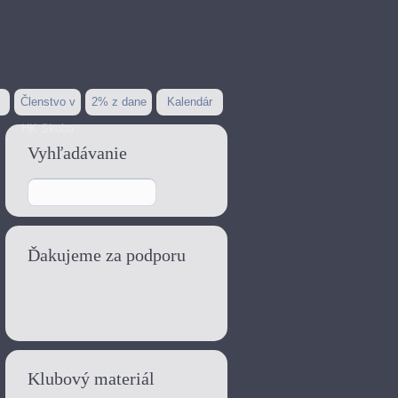
Členstvo v
2% z dane
Kalendár
HK Skoba
Vyhľadávanie
Ďakujeme za podporu
Klubový materiál