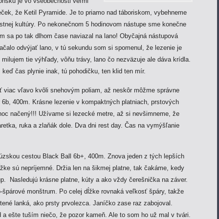
onsku je vo všeobecnosti veľmi
eček, že Ketil Pyramide. Je to priamo nad táboriskom, vybehneme
iestnej kultúry. Po nekonečnom 5 hodinovom nástupe sme konečne
som sa po tak dlhom čase naviazal na lano! Obyčajná nástupová
čalo odvýjať lano, v tú sekundu som si spomenul, že lezenie je
, milujem tie výhľady, vôňu trávy, lano čo nezväzuje ale dáva krídla.
 keď čas plynie inak, tú pohodičku, ten klid ten mír.
ť viac vľavo kvôli snehovým poliam, až neskôr môžme správne
r 6b, 400m. Krásne lezenie v kompaktných platniach, prstových
oc načený!!! Užívame si lezecké metre, až si nevšimneme, že
aretka, ruka a zlaňák dole. Dva dni rest day. Čas na vymýšľanie
zskou cestou Black Ball 6b+, 400m. Znova jeden z tých lepších
ĺžke sú nepríjemné. Držia len na šikmej platne, tak čakáme, kedy
p. Nasledujú krásne platne, kúty a ako vždy čerešnička na záver.
o-špárové monštrum. Po celej dĺžke rovnaká veľkosť špáry, takže
tené lanká, ako prsty prvolezca. Janíčko zase raz zabojoval.
d a ešte tuším niečo, že pozor kameň. Ale to som ho už mal v tvári.