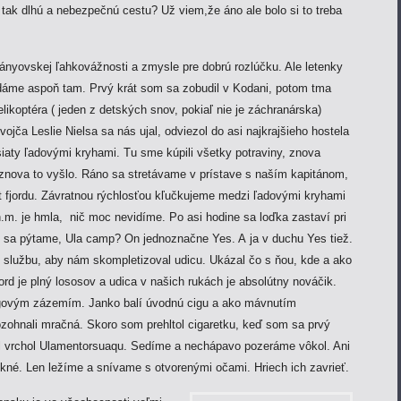
 tak dlhú a nebezpečnú cestu? Už viem,že áno ale bolo si to treba
šányovskej ľahkovážnosti a zmysle pre dobrú rozlúčku. Ale letenky
dáme aspoň tam. Prvý krát som sa zobudil v Kodani, potom tma
likoptéra ( jeden z detských snov, pokiaľ nie je záchranárska)
dvojča Leslie Nielsa sa nás ujal, odviezol do asi najkrajšieho hostela
iaty ľadovými kryhami. Tu sme kúpili všetky potraviny, znova
znova to vyšlo. Ráno sa stretávame v prístave s naším kapitánom,
t fjordu. Závratnou rýchlosťou kľučkujeme medzi ľadovými kryhami
.m. je hmla, nič moc nevidíme. Po asi hodine sa loďka zastaví pri
ou sa pýtame, Ula camp? On jednoznačne Yes. A ja v duchu Yes tiež.
službu, aby nám skompletizoval udicu. Ukázal čo s ňou, kde a ako
jord je plný lososov a udica v našich rukách je absolútny nováčik.
govým zázemím. Janko balí úvodnú cigu a ako mávnutím
zohnali mračná. Skoro som prehltol cigaretku, keď som sa prvý
el vrchol Ulamentorsuaqu. Sedíme a nechápavo pozeráme vôkol. Ani
kné. Len ležíme a snívame s otvorenými očami. Hriech ich zavrieť.