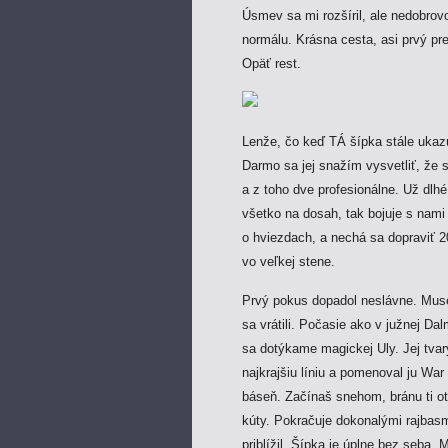
Úsmev sa mi rozšíril, ale nedobrovoľ
normálu. Krásna cesta, asi prvý pr
Opäť rest.
Lenže, čo keď TÁ šípka stále ukazu
Darmo sa jej snažím vysvetliť, že s
a z toho dve profesionálne. Už dlhé
všetko na dosah, tak bojuje s nami
o hviezdach, a nechá sa dopraviť 
vo veľkej stene.
Prvý pokus dopadol neslávne. Muse
sa vrátili. Počasie ako v južnej Dal
sa dotýkame magickej Uly. Jej tvary
najkrajšiu líniu a pomenoval ju War
báseň. Začínaš snehom, bránu ti ot
kúty. Pokračuje dokonalými rajbas
priblížil. Šípka je úplne bez seba.