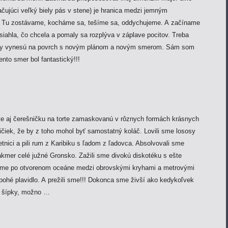
ačujúci veľký biely pás v stene) je hranica medzi jemným
. Tu zostávame, kocháme sa, tešíme sa, oddychujeme. A začíname
iahla, čo chcela a pomaly sa rozplýva v záplave pocitov. Treba
rúdy vynesú na povrch s novým plánom a novým smerom. Sám som
Tento smer bol fantastický!!!
e aj čerešničku na torte zamaskovanú v rôznych formách krásnych
ičiek, že by z toho mohol byť samostatný koláč. Lovili sme lososy
hetnici a pili rum z Karibiku s ľadom z ľadovca. Absolvovali sme
akmer celé južné Gronsko. Zažili sme divokú diskotéku s ešte
 sme po otvorenom oceáne medzi obrovskými kryhami a metrovými
bohé plavidlo. A prežili sme!!! Dokonca sme živší ako kedykoľvek
ť šípky, možno …