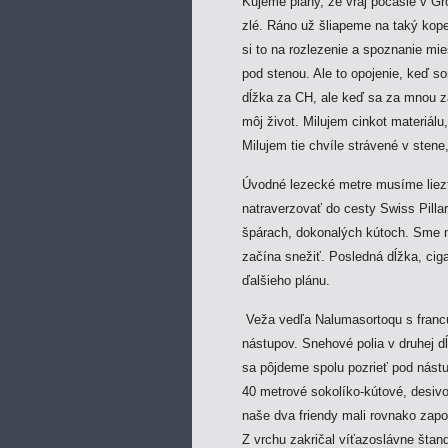
Kujeme plány, že vraj počasie v Gr
zlé. Ráno už šliapeme na taký kop
si to na rozlezenie a spoznanie m
pod stenou. Ale to opojenie, keď 
dĺžka za CH, ale keď sa za mnou za
môj život. Milujem cinkot materiálu
Milujem tie chvíle strávené v stene,
Úvodné lezecké metre musíme liez
natraverzovať do cesty Swiss Pilla
špárach, dokonalých kútoch. Sme n
začína snežiť. Posledná dĺžka, cig
ďalšieho plánu.
Veža vedľa Nalumasortoqu s francú
nástupov. Snehové polia v druhej d
sa pôjdeme spolu pozrieť pod nástu
40 metrové sokolíko-kútové, desiv
naše dva friendy mali rovnako zapo
Z vrchu zakričal víťazoslávne štan