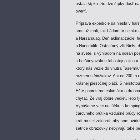
ostala šípka. Sú dve šípky dosť na
overiť.
Príprava expedície sa niesla v har
sme už mali, tak hádam to nejako 
a Narsarsuaq. Deň aklimatizácie, he
a Nanortalik. Ostrieľaný vlk Niels, 
na svete, s výhľadom na oceán pos
s haršányovskou ľahostajnosťou a 
ktorý nás vezie do vnútra Tasermiu
rozmerou činžiakov. Asi od 200 m.n
krásnej piesočnej pláži. S neistot
Ešte poprosíme eskimáka o drobnú 
chytať. Že vraj dobre vedieť, lebo f
Vynášame veci na lúčku s kempin
čarovného prútika vzdušné prúdy ro
krát musel zakloniť, aby som uvid
šetriče obrazovky nebývajú také pe