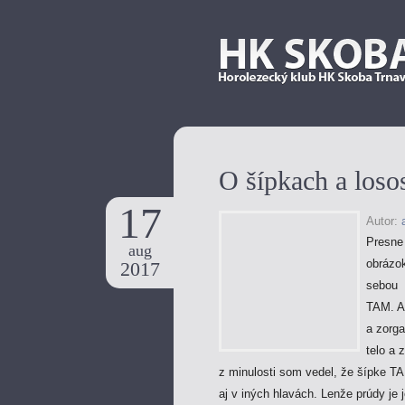
O šípkach a loso
17
Autor:
Presne 
aug
obrázo
2017
sebou a
TAM. Al
a zorga
telo a 
z minulosti som vedel, že šípke TA
aj v iných hlavách. Lenže prúdy je 