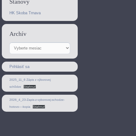
Stanovy
HK Skoba Trnava
Archív
Archív
Prihlásiť sa
2025_11_6 Zápis z výborovej
schôdze
Stiahnuť
2026_4_23-Zapis-z-vyborovej-schodze-
hotovo-–-kopia
Stiahnuť