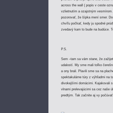
across the wall ( popis v ceste ozn
vzlietnutím a ozajstným vesmírom
pozorovať, že šípka mení smer. Dos
chvíľu počkať, kedy ju spodné p
zvedavý kam to bude na budúce. 
P.S.
Sem –tam sa vám stane, že zažijet
udalostí. My sme mali toľko čerešn
a ony brali. Plavili sme sa na plac
spektakulárne túry z výhľadmi na t
divokejšími domácimi. Kajakovali
vlnami prelevajúcimi sa cez naše ú
predtým. Tak začnite aj vy počúva