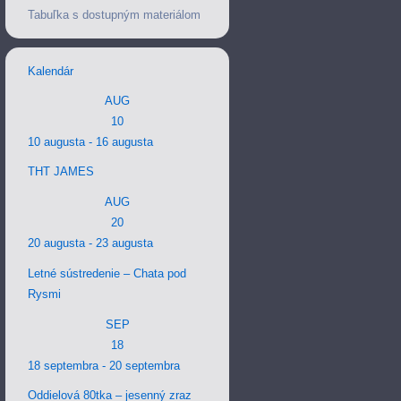
Tabuľka s dostupným materiálom
Kalendár
AUG
10
10 augusta
-
16 augusta
THT JAMES
AUG
20
20 augusta
-
23 augusta
Letné sústredenie – Chata pod
Rysmi
SEP
18
18 septembra
-
20 septembra
Oddielová 80tka – jesenný zraz