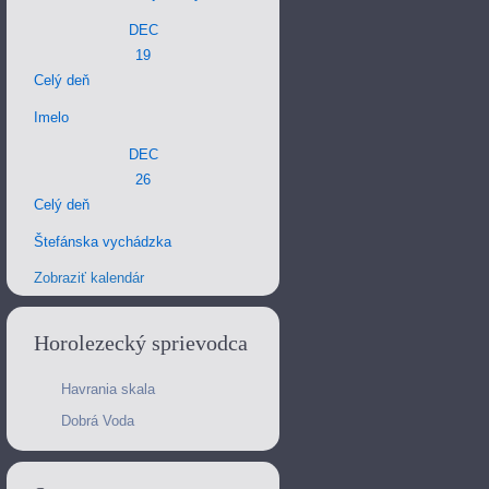
DEC
19
Celý deň
Imelo
DEC
26
Celý deň
Štefánska vychádzka
Zobraziť kalendár
Horolezecký sprievodca
Havrania skala
Dobrá Voda