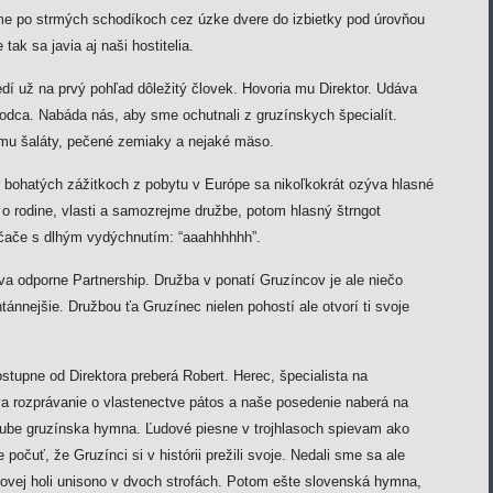
e po strmých schodíkoch cez úzke dvere do izbietky pod úrovňou
tak sa javia aj naši hostitelia.
edí už na prvý pohľad dôležitý človek. Hovoria mu Direktor. Udáva
 vodca. Nabáda nás, aby sme ochutnali z gruzínskych špecialít.
mu šaláty, pečené zemiaky a nejaké mäso.
o bohatých zážitkoch z pobytu v Európe sa nikoľkokrát ozýva hlasné
 o rodine, vlasti a samozrejme družbe, potom hlasný štrngot
čače s dlhým vydýchnutím: “aaahhhhhh”.
 odporne Partnership. Družba v ponatí Gruzíncov je ale niečo
tánnejšie. Družbou ťa Gruzínec nielen pohostí ale otvorí ti svoje
stupne od Direktora preberá Robert. Herec, špecialista na
a rozprávanie o vlastenectve pátos a naše posedenie naberá na
Tube gruzínska hymna. Ľudové piesne v trojhlasoch spievam ako
počuť, že Gruzínci si v histórii prežili svoje. Nedali sme sa ale
ľovej holi unisono v dvoch strofách. Potom ešte slovenská hymna,