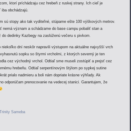
om, ktorí príchádzaju cez hrebeň z ruskej strany. Ich cieľ je
ľ iba obchádzajú.
m sú stopy ako tak vyditeľné, stúpame ešte 100 výškových metrov.
ať nemá význam a schádzame do base campu pobaliť stan a
 do dedinky Kazbegy na zaslúženú večeru s pivkom.
niekoľko dní neskôr napravili výstupom na aktuálne najvyšší vrch
vyhasnutú sopku so štyrmi vrcholmi, z ktorých severný je ten
edla cez východný vrchol. Odtiaľ sme museli zostúpiť a prejsť cez
ernému hrebeňu. Odtiaľ serpentínovým štýlom po sypkej sutine
krát prialo nadmieru a boli nám dopriate krásne výhľady. Ak
lno odporúčam prenocovanie na vedecej stanici. Garantujem, že