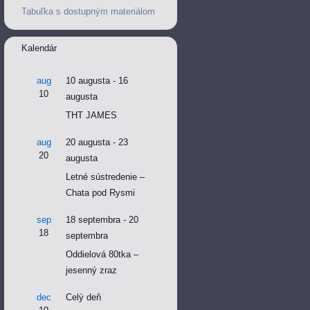
Tabuľka s dostupným materiálom
Kalendár
aug
10 augusta
-
16
10
augusta
THT JAMES
aug
20 augusta
-
23
20
augusta
Letné sústredenie –
Chata pod Rysmi
sep
18 septembra
-
20
18
septembra
Oddielová 80tka –
jesenný zraz
dec
Celý deň