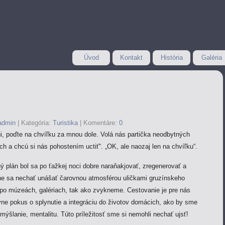
Úvod
Kontakt
História
Galéria
admin
|
Kategória:
Turistika
|
Komentáre:
0
i, poďte na chvíľku za mnou dole. Volá nás partička neodbytných
h a chcú si nás pohostením uctiť“. „OK, ale naozaj len na chvíľku“.
 plán bol sa po ťažkej noci dobre naraňakjovať, zregenerovať a
ne sa nechať unášať čarovnou atmosférou uličkami gruzínskeho
, po múzeách, galériach, tak ako zvykneme. Cestovanie je pre nás
vne pokus o splynutie a integráciu do životov domácich, ako by sme
zmýšlanie, mentalitu. Túto príležitosť sme si nemohli nechať ujsť!