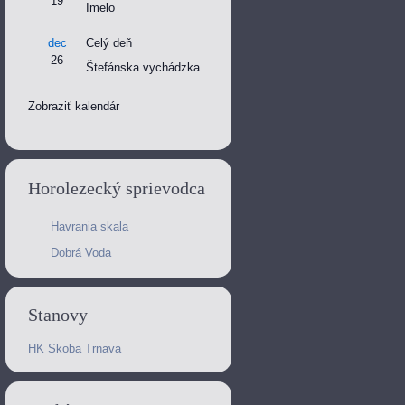
19
Imelo
dec
Celý deň
26
Štefánska vychádzka
Zobraziť kalendár
Horolezecký sprievodca
Havrania skala
Dobrá Voda
Stanovy
HK Skoba Trnava