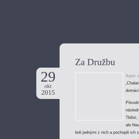
Za Družbu
29
Autor:
„Chalan
okt
domácic
2015
Pôvodný
násled
Tbilisi
ale hla
boli jednými z nich a pochopili ich 