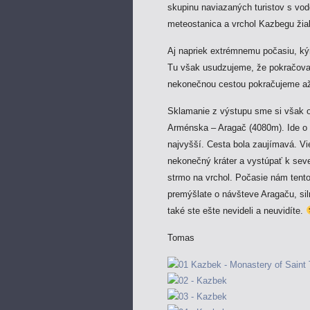
skupinu naviazaných turistov s vodc
meteostanica a vrchol Kazbegu žia
Aj napriek extrémnemu počasiu, ký
Tu však usudzujeme, že pokračov
nekonečnou cestou pokračujeme až
Sklamanie z výstupu sme si však o 
Arménska – Aragač (4080m). Ide o 
najvyšší. Cesta bola zaujímavá. Vi
nekonečný kráter a vystúpať k sev
strmo na vrchol. Počasie nám tento
premýšlate o návšteve Aragaču, si
také ste ešte nevideli a neuvidíte.
Tomas