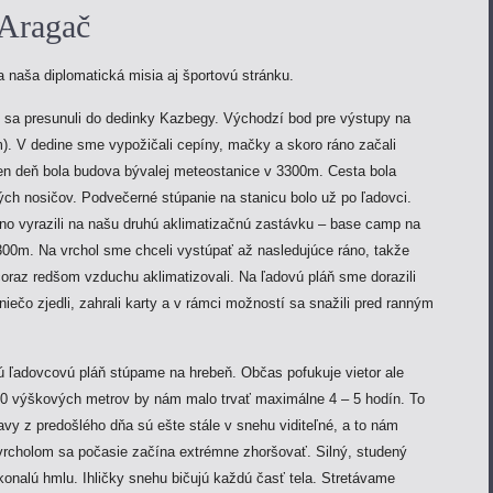
Aragač
aša diplomatická misia aj športovú stránku.
me sa presunuli do dedinky Kazbegy. Východzí bod pre výstupy na
. V dedine sme vypožičali cepíny, mačky a skoro ráno začali
ten deň bola budova bývalej meteostanice v 3300m. Cesta bola
ch nosičov. Podvečerné stúpanie na stanicu bolo už po ľadovci.
no vyrazili na našu druhú aklimatizačnú zastávku – base camp na
00m. Na vrchol sme chceli vystúpať až nasledujúce ráno, takže
oraz redšom vzduchu aklimatizovali. Na ľadovú pláň sme dorazili
niečo zjedli, zahrali karty a v rámci možností sa snažili pred ranným
 ľadovcovú pláň stúpame na hrebeň. Občas pofukuje vietor ale
 800 výškových metrov by nám malo trvať maximálne 4 – 5 hodín. To
y z predošlého dňa sú ešte stále v snehu viditeľné, a to nám
 vrcholom sa počasie začína extrémne zhoršovať. Silný, studený
konalú hmlu. Ihličky snehu bičujú každú časť tela. Stretávame