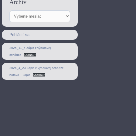
Archív
Archív
Prihlásiť sa
2025_11_6 Zápis z výborovej
schôdze
Stiahnuť
2026_4_23-Zapis-z-vyborovej-schodze-
hotovo-–-kopia
Stiahnuť