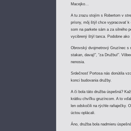
Macejko…
A tu zrazu stojím s Robertom v str
prísny, môj štýl chce vypracovať k 
som na parkete sám a za silného 
vycibrený štýl tanca. Podobne ako D
Obrovský dvojmetrový Gruzínec s 
stakan, davaj!”, “za Družbu!”. Vôbe
nenosia.
Srdečnosť Portosa nás donútila vzdi
konci budovania družby.
A či bola táto družba úspešná? Kaž
krátku chvíľku gruzíncom. A to vďa
len odskočili na rýchle raňaječky. O
úctou oplácali.
Áno, družba bola nadmieru úspešná