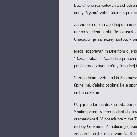
Bez dlhého rozhodovania schádzam
cesty. Vyzerá veľmi útulne a presne 
Za vrchom stola na jednej strane s
tempo v jedení aj pití. Je to jasný
Chačapuri je samozrejmosťou, k to
Medzi rozprávaním Direktora o jeh
“Davaj stakan!”. Nasleduje príhovor
pohárikov a závan arómy ľahodnej 
V západnom svete sa Družba nazýva
úplne iné, ďaleko osobnejšie a spon
srdce dokorán.
Už pijeme len na družbu. Štafetu po
Shakespeara. V jeho podaní dostáv
dramatickosti. V pozadí hrá z You
rodený Gruzínec. Z melódie je jasne 
zahanbiť, stojím a spievam Na Krá