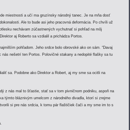
ede miestnosti a učí ma gruzínsky národný tanec. Je na mňa dosť
dokonalosti. Ale to bude asi jeho pracovná deformácia. Po chvíli už
potlesku nechávam zúčastnených vychutnať si pohľad na môj
irektor aj Roberto sa vzdialil a prichádza Portos.
najmilším pohľadom. Jeho srdce bolo obrovské ako on sám. “Davaj
c nás nešetrí ten Portos. Polovičné stakany a nedopité flašky sa tu
aliť sa. Podobne ako Direktor a Robert, aj my sme sa ocitli na
dý z nás mal to šťastie, stať sa v tom pivničnom podniku, aspoň na
ka týmto bláznivým umelcom z národného divadla, ktorí si zrejme
tvorili si pre nás srdcia, k tomu pár flaštičiek čači a my sme im to s
.