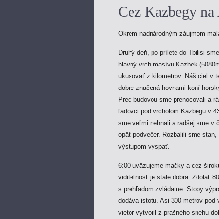
Cez Kazbegy na 
Okrem nadnárodným záujmom mala n
Druhý deň, po prílete do Tbilisi s
hlavný vrch masívu Kazbek (5080m)
ukusovať z kilometrov. Náš ciel v 
dobre značená hovnami koní horský
Pred budovou sme prenocovali a rá
ľadovci pod vrcholom Kazbegu v 43
sme veľmi nehnali a radšej sme v č
opäť podvečer. Rozbalili sme stan, 
výstupom vyspať.
6:00 uväzujeme mačky a cez širokú
viditeľnosť je stále dobrá. Zdolať
s prehľadom zvládame. Stopy výprav
dodáva istotu. Asi 300 metrov pod
vietor vytvoril z prašného snehu do