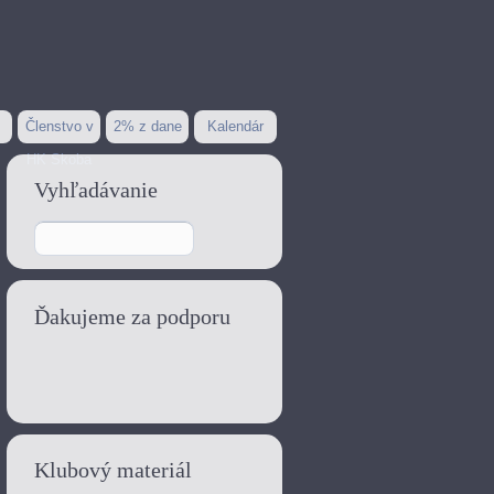
Členstvo v
2% z dane
Kalendár
HK Skoba
Vyhľadávanie
Ďakujeme za podporu
Klubový materiál