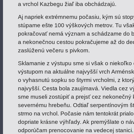
a vrchol Kazbegu žiaľ iba obchádzajú.
Aj napriek extrémnemu počasiu, kým sú stopy
stúpame ešte 100 výškových metrov. Tu vša
pokračovať nemá význam a schádzame do b
a nekonečnou cestou pokračujeme až do de
zaslúženú večeru s pivkom.
Sklamanie z výstupu sme si však o niekoľko d
výstupom na aktuálne najvyšší vrch Arménsk
o vyhasnutú sopku so štyrmi vrcholmi, z ktor
najvyšší. Cesta bola zaujímavá. Viedla cez v
sme museli zostúpiť a prejsť cez nekonečný k
severnému hrebeňu. Odtiaľ serpentínovým št
strmo na vrchol. Počasie nám tentokrát prial
dopriate krásne výhľady. Ak premýšlate o ná
odporúčam prenocovanie na vedecej stanici.