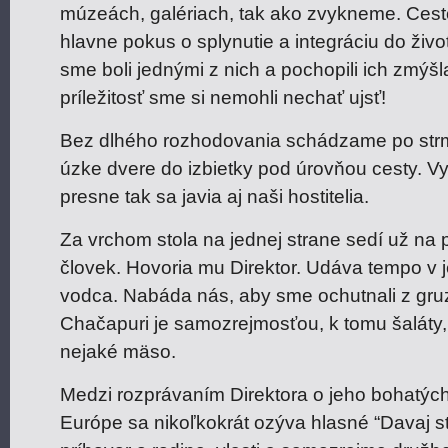
múzeách, galériach, tak ako zvykneme. Cesto
hlavne pokus o splynutie a integráciu do živ
sme boli jednými z nich a pochopili ich zmýšl
príležitosť sme si nemohli nechať ujsť!
Bez dlhého rozhodovania schádzame po str
úzke dvere do izbietky pod úrovňou cesty. Vy
presne tak sa javia aj naši hostitelia.
Za vrchom stola na jednej strane sedí už na 
človek. Hovoria mu Direktor. Udáva tempo v jed
vodca. Nabáda nás, aby sme ochutnali z gruz
Chačapuri je samozrejmosťou, k tomu šaláty
nejaké mäso.
Medzi rozprávaním Direktora o jeho bohatých
Európe sa nikoľkokrát ozýva hlasné “Davaj s