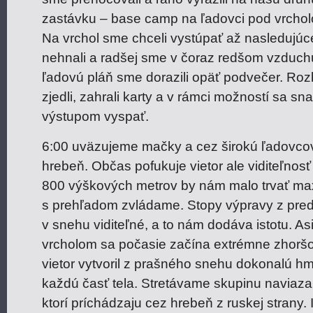
zastávku – base camp na ľadovci pod vrch
Na vrchol sme chceli vystúpať až nasledujúc
nehnali a radšej sme v čoraz redšom vzduchu
ľadovú pláň sme dorazili opäť podvečer. Rozb
zjedli, zahrali karty a v rámci možností sa sn
výstupom vyspať.
6:00 uväzujeme mačky a cez širokú ľadovco
hrebeň. Občas pofukuje vietor ale viditeľnosť 
800 výškových metrov by nám malo trvať max
s prehľadom zvládame. Stopy výpravy z pred
v snehu viditeľné, a to nám dodáva istotu. A
vrcholom sa počasie začína extrémne zhoršov
vietor vytvoril z prašného snehu dokonalú hml
každú časť tela. Stretávame skupinu naviaza
ktorí príchádzaju cez hrebeň z ruskej strany. 