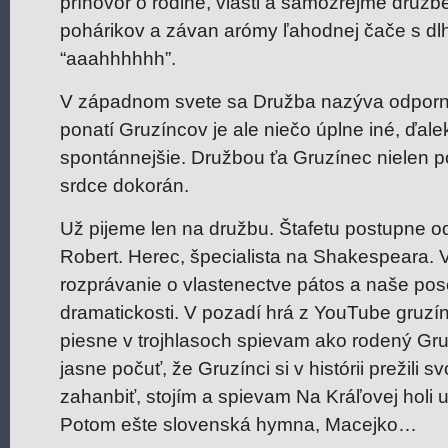
príhovor o rodine, vlasti a samozrejme družb
pohárikov a závan arómy ľahodnej čače s d
“aaahhhhhh”.
V západnom svete sa Družba nazýva odporne
ponatí Gruzíncov je ale niečo úplne iné, ďal
spontánnejšie. Družbou ťa Gruzínec nielen poh
srdce dokorán.
Už pijeme len na družbu. Štafetu postupne o
Robert. Herec, špecialista na Shakespeara. 
rozprávanie o vlastenectve pátos a naše po
dramatickosti. V pozadí hrá z YouTube gruz
piesne v trojhlasoch spievam ako rodený Gru
jasne počuť, že Gruzínci si v histórii prežili 
zahanbiť, stojím a spievam Na Kráľovej holi 
Potom ešte slovenská hymna, Macejko…