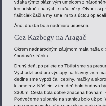
vďaka týmto bláznivým umelcom z národného d
len odskočili na rýchle raňaječky. Otvorili si 
flaštičiek čači a my sme im to s úctou oplácali
Áno, družba bola nadmieru úspešná.
Cez Kazbegy na Aragač
Okrem nadnárodným záujmom mala naša dipl
športovú stránku.
Druhý deň, po prílete do Tbilisi sme sa pres
Východzí bod pre výstupy na hlavný vrch m
dedine sme vypožičali cepíny, mačky a skoro
kilometrov. Náš ciel v ten deň bola budova b
3300m. Cesta bola dobre značená hovnami k
Podvečerné stúpanie na stanicu bolo už po 
sme prenocovali a ráno vyrazili na našu druh