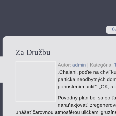
Úv
Za Družbu
Autor:
admin
|
Kategória:
T
„Chalani, poďte na chvíľk
partička neodbytných dom
pohostením uctiť“. „OK, al
Pôvodný plán bol sa po ťa
naraňakjovať, zregenerov
unášať čarovnou atmosférou uličkami gruzíns