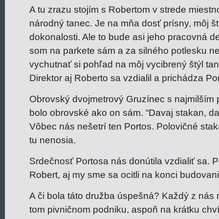
A tu zrazu stojím s Robertom v strede miestn
národný tanec. Je na mňa dosť prísny, môj š
dokonalosti. Ale to bude asi jeho pracovná de
som na parkete sám a za silného potlesku 
vychutnať si pohľad na môj vycibrený štýl t
Direktor aj Roberto sa vzdialil a prichádza Po
Obrovský dvojmetrový Gruzínec s najmilším
bolo obrovské ako on sám. “Davaj stakan, dav
Vôbec nás nešetrí ten Portos. Polovičné stak
tu nenosia.
Srdečnosť Portosa nás donútila vzdialiť sa. 
Robert, aj my sme sa ocitli na konci budovan
A či bola táto družba úspešná? Každý z nás ma
tom pivničnom podniku, aspoň na krátku chví