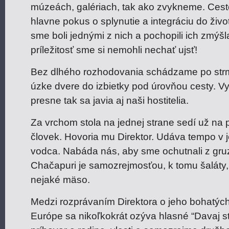
múzeách, galériach, tak ako zvykneme. Cesto
hlavne pokus o splynutie a integráciu do živ
sme boli jednými z nich a pochopili ich zmýšl
príležitosť sme si nemohli nechať ujsť!
Bez dlhého rozhodovania schádzame po str
úzke dvere do izbietky pod úrovňou cesty. Vy
presne tak sa javia aj naši hostitelia.
Za vrchom stola na jednej strane sedí už na 
človek. Hovoria mu Direktor. Udáva tempo v jed
vodca. Nabáda nás, aby sme ochutnali z gruz
Chačapuri je samozrejmosťou, k tomu šaláty
nejaké mäso.
Medzi rozprávaním Direktora o jeho bohatých
Európe sa nikoľkokrát ozýva hlasné “Davaj s