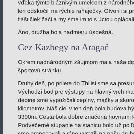
vďaka týmto bláznivým umelcom z národného d
len odskočili na rýchle raňaječky. Otvorili si 
flaštičiek čači a my sme im to s úctou oplácali
Áno, družba bola nadmieru úspešná.
Cez Kazbegy na Aragač
Okrem nadnárodným záujmom mala naša dipl
športovú stránku.
Druhý deň, po prílete do Tbilisi sme sa pres
Východzí bod pre výstupy na hlavný vrch m
dedine sme vypožičali cepíny, mačky a skoro
kilometrov. Náš ciel v ten deň bola budova b
3300m. Cesta bola dobre značená hovnami k
Podvečerné stúpanie na stanicu bolo už po 
sme prenocovali a ráno vyrazili na našu druh