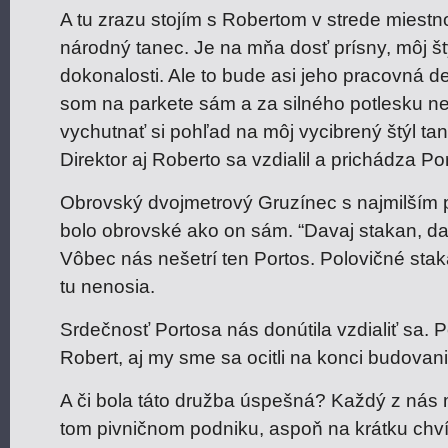
A tu zrazu stojím s Robertom v strede miestn
národný tanec. Je na mňa dosť prísny, môj š
dokonalosti. Ale to bude asi jeho pracovná de
som na parkete sám a za silného potlesku 
vychutnať si pohľad na môj vycibrený štýl t
Direktor aj Roberto sa vzdialil a prichádza Po
Obrovský dvojmetrový Gruzínec s najmilším
bolo obrovské ako on sám. “Davaj stakan, dav
Vôbec nás nešetrí ten Portos. Polovičné stak
tu nenosia.
Srdečnosť Portosa nás donútila vzdialiť sa. 
Robert, aj my sme sa ocitli na konci budovan
A či bola táto družba úspešná? Každý z nás ma
tom pivničnom podniku, aspoň na krátku chví