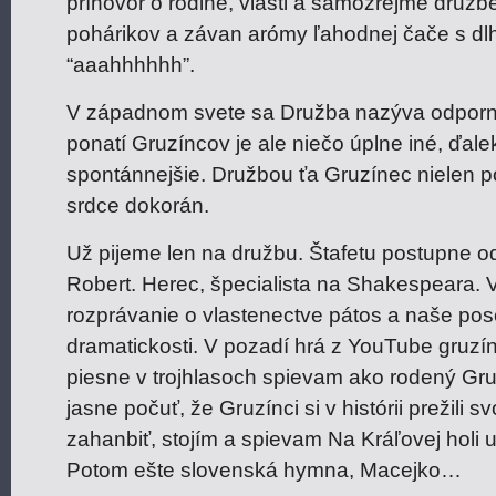
príhovor o rodine, vlasti a samozrejme družb
pohárikov a závan arómy ľahodnej čače s d
“aaahhhhhh”.
V západnom svete sa Družba nazýva odporne
ponatí Gruzíncov je ale niečo úplne iné, ďal
spontánnejšie. Družbou ťa Gruzínec nielen poh
srdce dokorán.
Už pijeme len na družbu. Štafetu postupne o
Robert. Herec, špecialista na Shakespeara. 
rozprávanie o vlastenectve pátos a naše po
dramatickosti. V pozadí hrá z YouTube gruz
piesne v trojhlasoch spievam ako rodený Gru
jasne počuť, že Gruzínci si v histórii prežili 
zahanbiť, stojím a spievam Na Kráľovej holi 
Potom ešte slovenská hymna, Macejko…