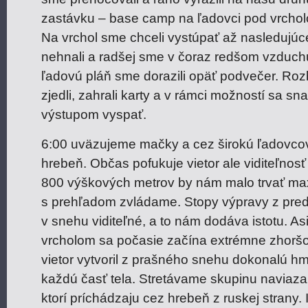
zastávku – base camp na ľadovci pod vrch
Na vrchol sme chceli vystúpať až nasledujúc
nehnali a radšej sme v čoraz redšom vzduchu
ľadovú pláň sme dorazili opäť podvečer. Rozb
zjedli, zahrali karty a v rámci možností sa sn
výstupom vyspať.
6:00 uväzujeme mačky a cez širokú ľadovco
hrebeň. Občas pofukuje vietor ale viditeľnosť 
800 výškových metrov by nám malo trvať max
s prehľadom zvládame. Stopy výpravy z pred
v snehu viditeľné, a to nám dodáva istotu. A
vrcholom sa počasie začína extrémne zhoršov
vietor vytvoril z prašného snehu dokonalú hml
každú časť tela. Stretávame skupinu naviaza
ktorí príchádzaju cez hrebeň z ruskej strany. 