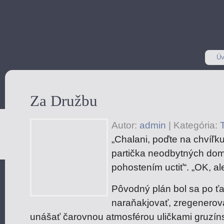
Úv
Za Družbu
Autor:
admin
|
Kategória:
T
„Chalani, poďte na chvíľk
partička neodbytných dom
pohostením uctiť“. „OK, al
Pôvodný plán bol sa po ťa
naraňakjovať, zregenerov
unášať čarovnou atmosférou uličkami gruzíns