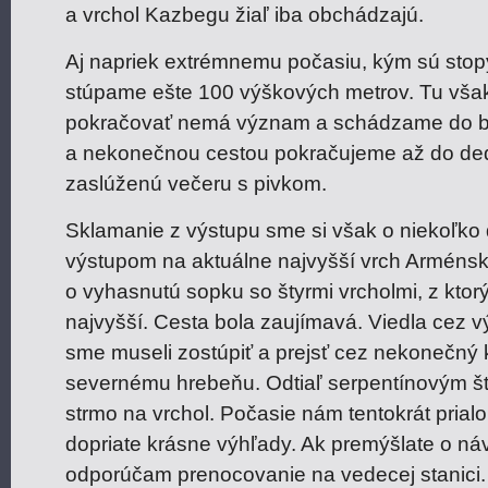
a vrchol Kazbegu žiaľ iba obchádzajú.
Aj napriek extrémnemu počasiu, kým sú stopy
stúpame ešte 100 výškových metrov. Tu vša
pokračovať nemá význam a schádzame do b
a nekonečnou cestou pokračujeme až do de
zaslúženú večeru s pivkom.
Sklamanie z výstupu sme si však o niekoľko d
výstupom na aktuálne najvyšší vrch Arménsk
o vyhasnutú sopku so štyrmi vrcholmi, z ktor
najvyšší. Cesta bola zaujímavá. Viedla cez v
sme museli zostúpiť a prejsť cez nekonečný k
severnému hrebeňu. Odtiaľ serpentínovým št
strmo na vrchol. Počasie nám tentokrát prial
dopriate krásne výhľady. Ak premýšlate o ná
odporúčam prenocovanie na vedecej stanici.