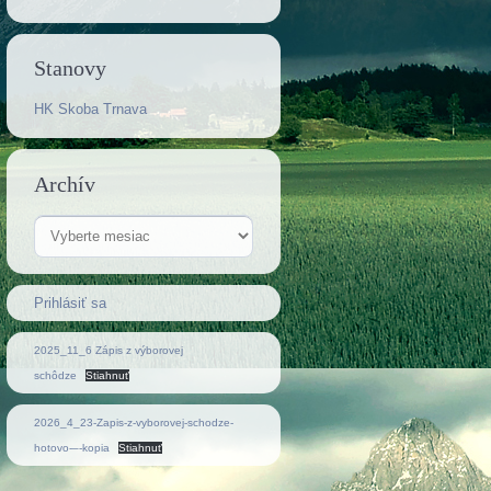
Stanovy
HK Skoba Trnava
Archív
Archív
Prihlásiť sa
2025_11_6 Zápis z výborovej
schôdze
Stiahnuť
2026_4_23-Zapis-z-vyborovej-schodze-
hotovo-–-kopia
Stiahnuť