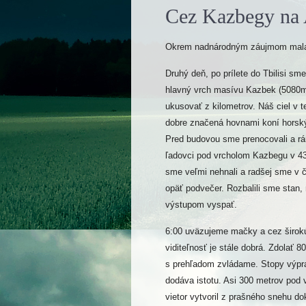
Cez Kazbegy na 
Okrem nadnárodným záujmom mala n
Druhý deň, po prílete do Tbilisi s
hlavný vrch masívu Kazbek (5080m)
ukusovať z kilometrov. Náš ciel v 
dobre značená hovnami koní horský
Pred budovou sme prenocovali a rá
ľadovci pod vrcholom Kazbegu v 43
sme veľmi nehnali a radšej sme v č
opäť podvečer. Rozbalili sme stan, 
výstupom vyspať.
6:00 uväzujeme mačky a cez širokú
viditeľnosť je stále dobrá. Zdolať
s prehľadom zvládame. Stopy výprav
dodáva istotu. Asi 300 metrov pod
vietor vytvoril z prašného snehu do