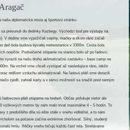
Aragač
aša diplomatická misia aj športovú stránku.
me sa presunuli do dedinky Kazbegy. Východzí bod pre výstupy na
. V dedine sme vypožičali cepíny, mačky a skoro ráno začali
ten deň bola budova bývalej meteostanice v 3300m. Cesta bola
ch nosičov. Podvečerné stúpanie na stanicu bolo už po ľadovci.
no vyrazili na našu druhú aklimatizačnú zastávku – base camp na
00m. Na vrchol sme chceli vystúpať až nasledujúce ráno, takže
oraz redšom vzduchu aklimatizovali. Na ľadovú pláň sme dorazili
niečo zjedli, zahrali karty a v rámci možností sa snažili pred ranným
 ľadovcovú pláň stúpame na hrebeň. Občas pofukuje vietor ale
 800 výškových metrov by nám malo trvať maximálne 4 – 5 hodín. To
y z predošlého dňa sú ešte stále v snehu viditeľné, a to nám
 vrcholom sa počasie začína extrémne zhoršovať. Silný, studený
konalú hmlu. Ihličky snehu bičujú každú časť tela. Stretávame