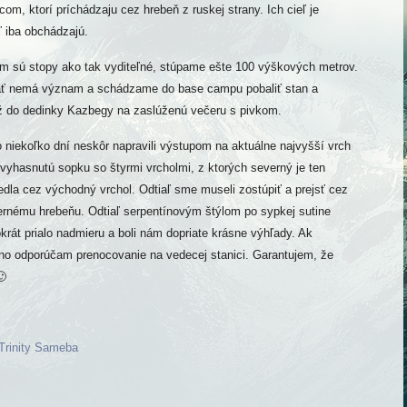
om, ktorí príchádzaju cez hrebeň z ruskej strany. Ich cieľ je
ľ iba obchádzajú.
m sú stopy ako tak vyditeľné, stúpame ešte 100 výškových metrov.
ať nemá význam a schádzame do base campu pobaliť stan a
 do dedinky Kazbegy na zaslúženú večeru s pivkom.
niekoľko dní neskôr napravili výstupom na aktuálne najvyšší vrch
vyhasnutú sopku so štyrmi vrcholmi, z ktorých severný je ten
edla cez východný vrchol. Odtiaľ sme museli zostúpiť a prejsť cez
ernému hrebeňu. Odtiaľ serpentínovým štýlom po sypkej sutine
krát prialo nadmieru a boli nám dopriate krásne výhľady. Ak
lno odporúčam prenocovanie na vedecej stanici. Garantujem, že
🙂