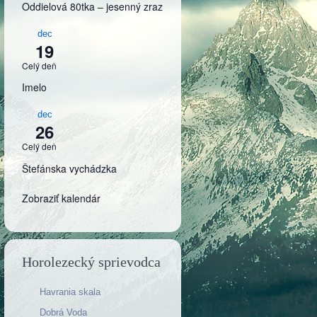
Oddielová 80tka – jesenný zraz
dec
19
Celý deň
Imelo
dec
26
Celý deň
Štefánska vychádzka
Zobraziť kalendár
Horolezecký sprievodca
Havrania skala
Dobrá Voda