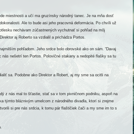
ede miestnosti a učí ma gruzínsky národný tanec. Je na mňa dosť
dokonalosti. Ale to bude asi jeho pracovná deformácia. Po chvíli už
potlesku nechávam zúčastnených vychutnať si pohľad na môj
irektor aj Roberto sa vzdialil a prichádza Portos.
najmilším pohľadom. Jeho srdce bolo obrovské ako on sám. “Davaj
c nás nešetrí ten Portos. Polovičné stakany a nedopité flašky sa tu
aliť sa. Podobne ako Direktor a Robert, aj my sme sa ocitli na
dý z nás mal to šťastie, stať sa v tom pivničnom podniku, aspoň na
ka týmto bláznivým umelcom z národného divadla, ktorí si zrejme
tvorili si pre nás srdcia, k tomu pár flaštičiek čači a my sme im to s
.