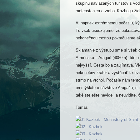
skupinu naviazaných turistov s vodc
meteostanica a vrchol Kazbegu žia
Aj napriek extrémnemu počasiu, ký
Tu však usudzujeme, že pokračov
nekonečnou cestou pokračujeme až
Sklamanie z výstupu sme si však o 
Arménska – Aragač (4080m). Ide o 
najvyšší. Cesta bola zaujímavá. Vi
nekonečný kráter a vystúpať k sev
strmo na vrchol. Počasie nám tento
premýšlate o návšteve Aragaču, si
také ste ešte nevideli a neuvidíte. 
Tomas