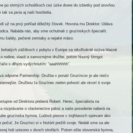
e po strmých schodíkoch cez úzke dvere do izbietky pod úrovňou
tak sa javia aj naši hostitelia.
edí už na prvý pohľad dôležitý človek. Hovoria mu Direktor. Udáva
 vodca. Nabáda nás, aby sme ochutnali z gruzínskych špecialít.
mu šaláty, pečené zemiaky a nejaké mäso.
o bohatých zážitkoch z pobytu v Európe sa nikoľkokrát ozýva hlasné
 o rodine, vlasti a samozrejme družbe, potom hlasný štrngot
čače s dlhým vydýchnutím: “aaahhhhhh”.
 odporne Partnership. Družba v ponatí Gruzíncov je ale niečo
tánnejšie. Družbou ťa Gruzínec nielen pohostí ale otvorí ti svoje
stupne od Direktora preberá Robert. Herec, špecialista na
a rozprávanie o vlastenectve pátos a naše posedenie naberá na
Tube gruzínska hymna. Ľudové piesne v trojhlasoch spievam ako
počuť, že Gruzínci si v histórii prežili svoje. Nedali sme sa ale
ľovej holi unisono v dvoch strofách. Potom ešte slovenská hymna,