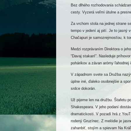
Bez dlhého rozhodovania schádzam
cesty. Vyzerá veľmi útulne a presne 
Za vrchom stola na jednej strane s
tempo v jedení aj pití. Je to jasný
Chačapuri je samozrejmosťou, k to
Medzi rozprávaním Direktora o jeh
“Davaj stakan!”. Nasleduje príhovor
pohárikov a závan arómy ľahodnej 
V západnom svete sa Družba nazýva
úplne iné, ďaleko osobnejšie a spon
srdce dokorán.
Už pijeme len na družbu. Štafetu po
Shakespeara. V jeho podaní dostáv
dramatickosti. V pozadí hrá z You
rodený Gruzínec. Z melódie je jasne 
zahanbiť, stojím a spievam Na Krá