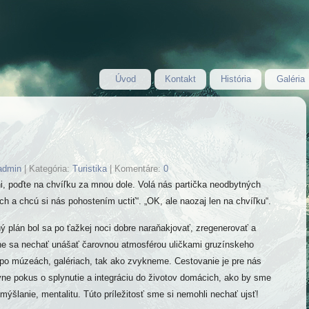
Úvod
Kontakt
História
Galéria
admin
|
Kategória:
Turistika
|
Komentáre:
0
i, poďte na chvíľku za mnou dole. Volá nás partička neodbytných
h a chcú si nás pohostením uctiť“. „OK, ale naozaj len na chvíľku“.
 plán bol sa po ťažkej noci dobre naraňakjovať, zregenerovať a
ne sa nechať unášať čarovnou atmosférou uličkami gruzínskeho
, po múzeách, galériach, tak ako zvykneme. Cestovanie je pre nás
vne pokus o splynutie a integráciu do životov domácich, ako by sme
zmýšlanie, mentalitu. Túto príležitosť sme si nemohli nechať ujsť!