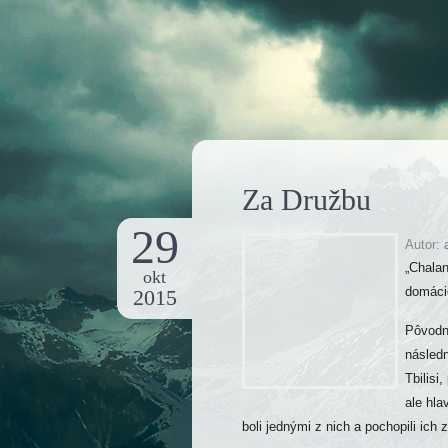
Za Družbu
29
Autor:
„Chalan
okt
domácic
2015
Pôvodný
násled
Tbilisi
ale hla
boli jednými z nich a pochopili ich 