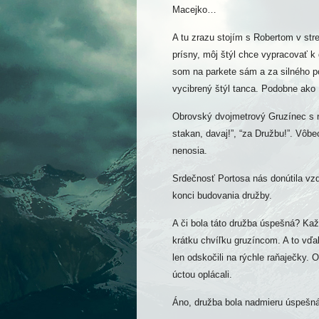
Macejko…
A tu zrazu stojím s Robertom v str
prísny, môj štýl chce vypracovať k 
som na parkete sám a za silného 
vycibrený štýl tanca. Podobne ako D
Obrovský dvojmetrový Gruzínec s 
stakan, davaj!”, “za Družbu!”. Vôbe
nenosia.
Srdečnosť Portosa nás donútila vzdi
konci budovania družby.
A či bola táto družba úspešná? Kaž
krátku chvíľku gruzíncom. A to vďa
len odskočili na rýchle raňaječky. O
úctou oplácali.
Áno, družba bola nadmieru úspešná