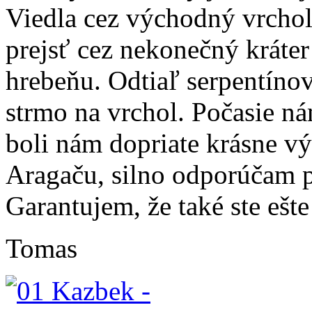
Viedla cez východný vrchol
prejsť cez nekonečný kráte
hrebeňu. Odtiaľ serpentíno
strmo na vrchol. Počasie ná
boli nám dopriate krásne v
Aragaču, silno odporúčam p
Garantujem, že také ste ešte
Tomas