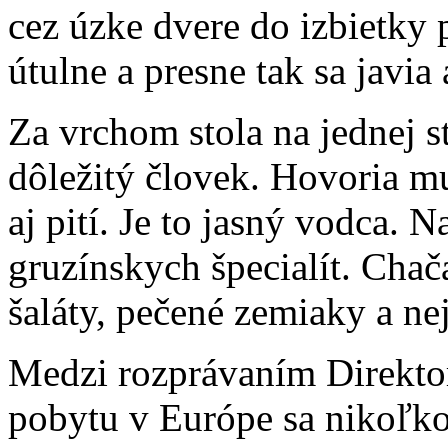
cez úzke dvere do izbietky
útulne a presne tak sa javia a
Za vrchom stola na jednej s
dôležitý človek. Hovoria m
aj pití. Je to jasný vodca. 
gruzínskych špecialít. Cha
šaláty, pečené zemiaky a ne
Medzi rozprávaním Direktor
pobytu v Európe sa nikoľko