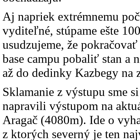
Aj napriek extrémnemu poča
vyditeľné, stúpame ešte 10
usudzujeme, že pokračova
base campu pobaliť stan a
až do dedinky Kazbegy na z
Sklamanie z výstupu sme si
napravili výstupom na aktu
Aragač (4080m). Ide o vyha
z ktorých severný je ten naj