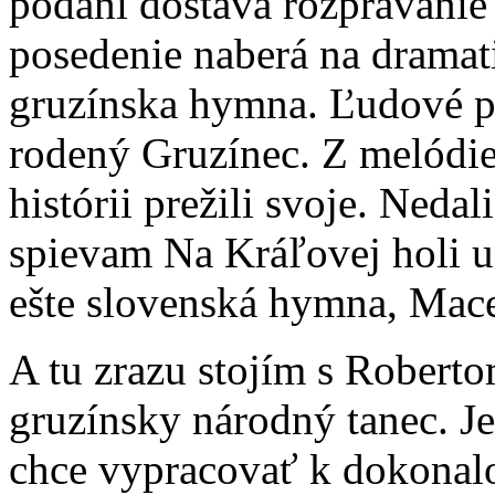
podaní dostáva rozprávanie 
posedenie naberá na dramat
gruzínska hymna. Ľudové pi
rodený Gruzínec. Z melódie 
histórii prežili svoje. Nedal
spievam Na Kráľovej holi u
ešte slovenská hymna, Ma
A tu zrazu stojím s Roberto
gruzínsky národný tanec. Je
chce vypracovať k dokonalos