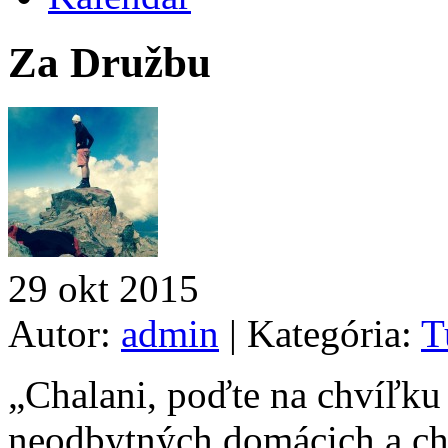
Za Družbu
29
okt
2015
Autor:
admin
|
Kategória:
T
„Chalani, poďte na chvíľku 
neodbytných domácich a chc