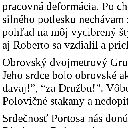
pracovná deformácia. Po chv
silného potlesku nechávam 
pohľad na môj vycibrený št
aj Roberto sa vzdialil a pri
Obrovský dvojmetrový Gruz
Jeho srdce bolo obrovské a
davaj!”, “za Družbu!”. Vôbe
Polovičné stakany a nedopit
Srdečnosť Portosa nás donút