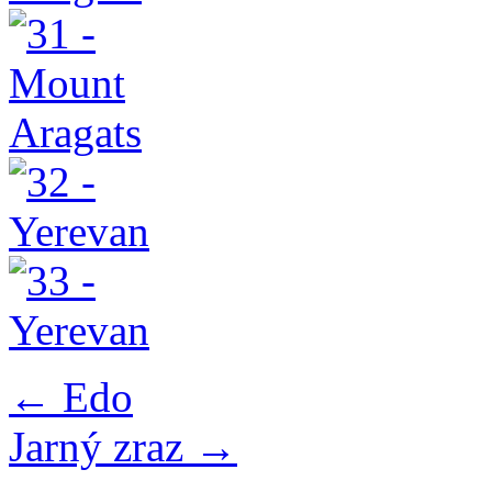
←
Edo
Jarný zraz
→