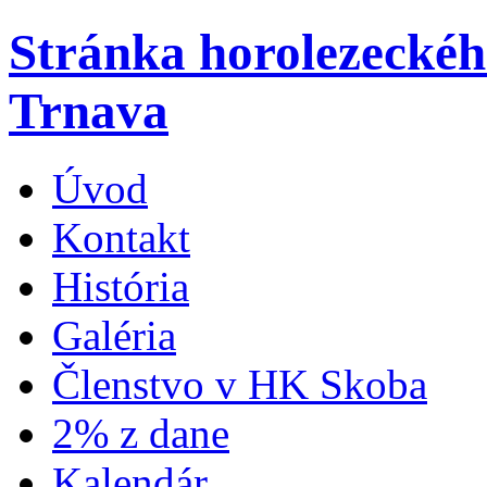
Stránka horolezecké
Trnava
Úvod
Kontakt
História
Galéria
Členstvo v HK Skoba
2% z dane
Kalendár