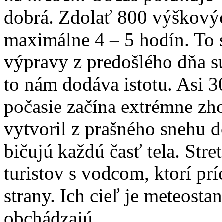
dobrá. Zdolať 800 výškový
maximálne 4 – 5 hodín. To
výpravy z predošlého dňa sú 
to nám dodáva istotu. Asi 
počasie začína extrémne zho
vytvoril z prašného snehu 
bičujú každú časť tela. St
turistov s vodcom, ktorí pr
strany. Ich cieľ je meteosta
obchádzajú.