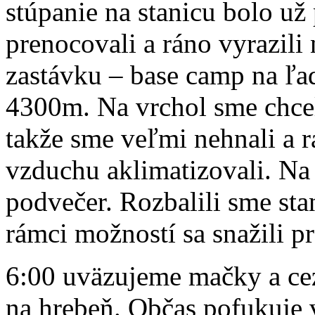
stúpanie na stanicu bolo u
prenocovali a ráno vyrazili
zastávku – base camp na ľ
4300m. Na vrchol sme chcel
takže sme veľmi nehnali a 
vzduchu aklimatizovali. Na
podvečer. Rozbalili sme stan
rámci možností sa snažili 
6:00 uväzujeme mačky a ce
na hrebeň. Občas pofukuje vi