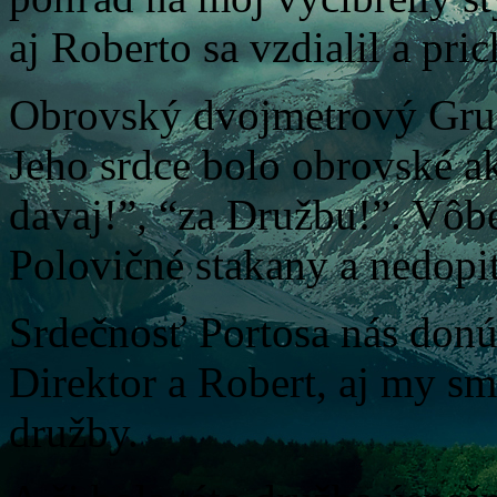
aj Roberto sa vzdialil a pri
Obrovský dvojmetrový Gruz
Jeho srdce bolo obrovské a
davaj!”, “za Družbu!”. Vôbe
Polovičné stakany a nedopit
Srdečnosť Portosa nás donút
Direktor a Robert, aj my sm
družby.