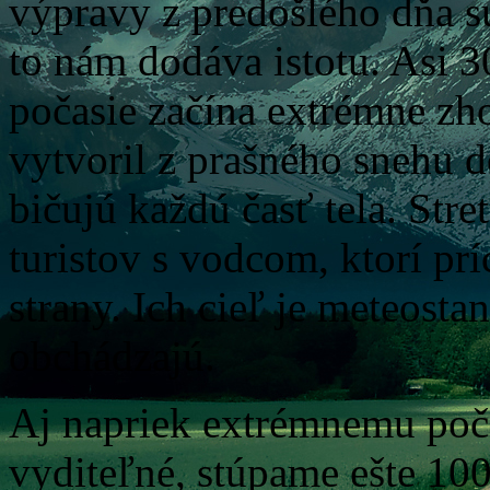
výpravy z predošlého dňa sú 
to nám dodáva istotu. Asi 
počasie začína extrémne zho
vytvoril z prašného snehu 
bičujú každú časť tela. St
turistov s vodcom, ktorí pr
strany. Ich cieľ je meteosta
obchádzajú.
Aj napriek extrémnemu poča
vyditeľné, stúpame ešte 10