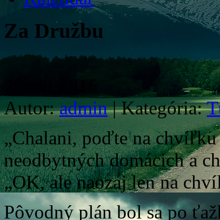
Za Družbu
29
okt
2015
Autor:
admin
|
Kategória:
T
„Chalani, poďte na chvíľku 
neodbytných domácich a chc
„OK, ale naozaj len na chví
Pôvodný plán bol sa po ťaž