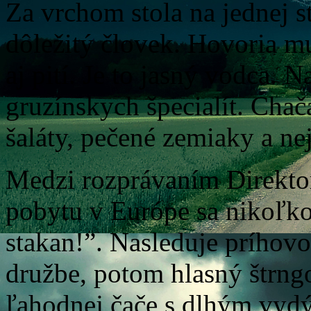
Za vrchom stola na jednej s
dôležitý človek. Hovoria m
aj pití. Je to jasný vodca. 
gruzínskych špecialít. Cha
šaláty, pečené zemiaky a ne
Medzi rozprávaním Direktor
pobytu v Európe sa nikoľko
stakan!”. Nasleduje príhovo
družbe, potom hlasný štrng
ľahodnej čače s dlhým vyd