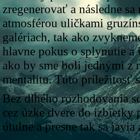
zregenerovať a následne sa
atmosférou uličkami gruzín
galériach, tak ako zvykneme
hlavne pokus o splynutie a 
ako by sme boli jednými z n
mentalitu. Túto príležitosť
Bez dlhého rozhodovania s
cez úzke dvere do izbietky
útulne a presne tak sa javia a