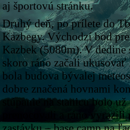
aj športovú stránku.
Druhý deň, po prílete do Tb
Kazbegy. Východzí bod pre
Kazbek (5080m). V dedine 
skoro ráno začali ukusovať 
bola budova bývalej meteos
dobre značená hovnami kon
stúpanie na stanicu bolo u
prenocovali a ráno vyrazili
zastávku – base camp na ľ