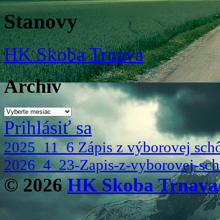
Stanovy
HK Skoba Trnava
Archív
Archív
Prihlásiť sa
2025_11_6 Zápis z výborovej scho
2026_4_23-Zapis-z-vyborovej-sch
© 2026
HK Skoba Trnava