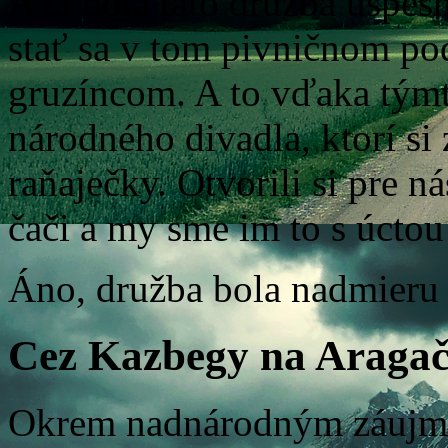
A či bola táto družba úspeš
stať sa v tom pivničnom po
gruzíncom. A to vďaka tým
národného divadla, ktorí si 
raňaječky. Otvorili si pre ná
čači a my sme im to s úctou 
Áno, družba bola nadmieru 
Cez Kazbegy na Araga
Okrem nadnárodným záujmo