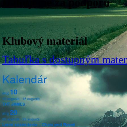
Ďakujeme za podporu
Klubový materiál
Tabuľka s dostupným mate
Kalendár
10
aug
10 augusta
-
16 augusta
THT JAMES
20
aug
20 augusta
-
23 augusta
Letné sústredenie – Chata pod Rysmi