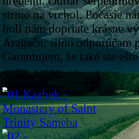
hrebeňu. Odtiaľ serpentíno
strmo na vrchol. Počasie ná
boli nám dopriate krásne v
Aragaču, silno odporúčam p
Garantujem, že také ste ešte
Tomas