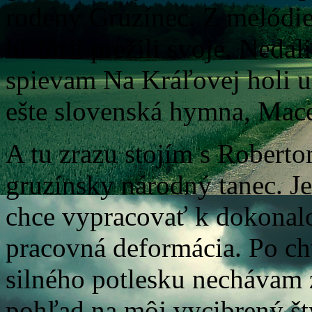
rodený Gruzínec. Z melódie 
histórii prežili svoje. Nedal
spievam Na Kráľovej holi u
ešte slovenská hymna, Ma
A tu zrazu stojím s Roberto
gruzínsky národný tanec. Je
chce vypracovať k dokonalos
pracovná deformácia. Po chv
silného potlesku nechávam 
pohľad na môj vycibrený št