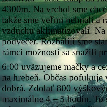
4300m. Na vrchol sme chcel
takže sme veľmi nehnali a 
vzduchu aklimatizovali. Na
podvečer. Rozbalili sme stan
rámci možností sa snažili 
6:00 uväzujeme mačky a ce
na hrebeň. Občas pofukuje vi
dobrá. Zdolať 800 výškový
maximálne 4 – 5 hodín. To