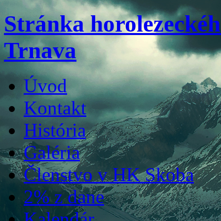
Stránka horolezecké
Trnava
Úvod
Kontakt
História
Galéria
Členstvo v HK Skoba
2% z dane
Kalendár