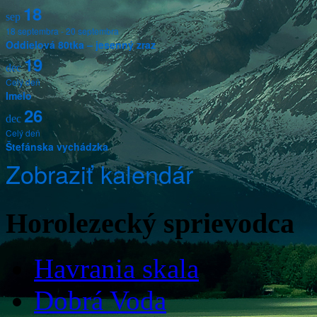
18
sep
18 septembra
-
20 septembra
Oddielová 80tka – jesenný zraz
19
dec
Celý deň
Imelo
26
dec
Celý deň
Štefánska vychádzka
Zobraziť kalendár
Horolezecký sprievodca
Havrania skala
Dobrá Voda