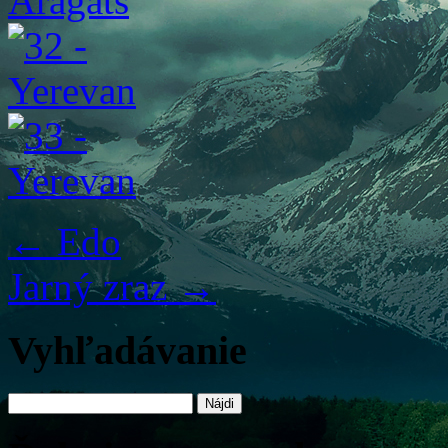
←
Edo
Jarný zraz
→
Vyhľadávanie
Hľadať: