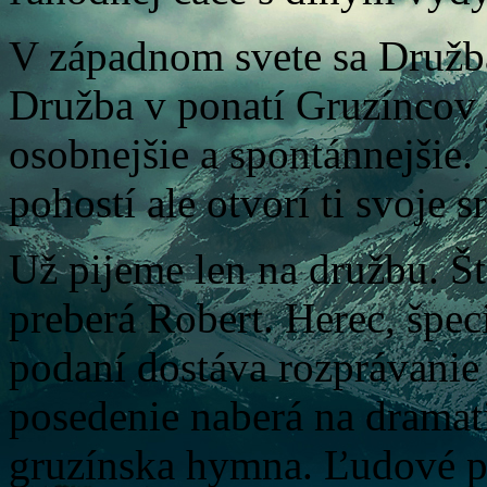
V západnom svete sa Družb
Družba v ponatí Gruzíncov j
osobnejšie a spontánnejšie.
pohostí ale otvorí ti svoje 
Už pijeme len na družbu. Št
preberá Robert. Herec, špec
podaní dostáva rozprávanie 
posedenie naberá na dramat
gruzínska hymna. Ľudové pi