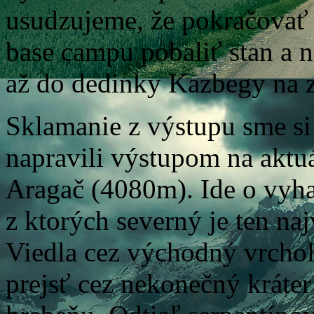
usudzujeme, že pokračova
base campu pobaliť stan a
až do dedinky Kazbegy na z
Sklamanie z výstupu sme si
napravili výstupom na aktu
Aragač (4080m). Ide o vyha
z ktorých severný je ten naj
Viedla cez východný vrchol
prejsť cez nekonečný kráte