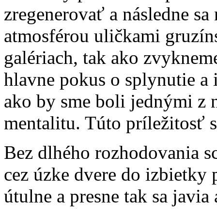
zregenerovať a následne sa
atmosférou uličkami gruzín
galériach, tak ako zvykneme
hlavne pokus o splynutie a 
ako by sme boli jednými z n
mentalitu. Túto príležitosť
Bez dlhého rozhodovania s
cez úzke dvere do izbietky
útulne a presne tak sa javia a