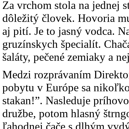
Za vrchom stola na jednej s
dôležitý človek. Hovoria m
aj pití. Je to jasný vodca. 
gruzínskych špecialít. Cha
šaláty, pečené zemiaky a ne
Medzi rozprávaním Direktor
pobytu v Európe sa nikoľko
stakan!”. Nasleduje príhovo
družbe, potom hlasný štrng
ľahodnej čače s dlhým vyd