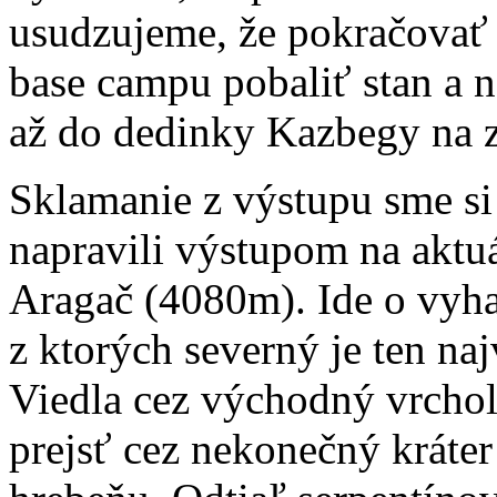
usudzujeme, že pokračova
base campu pobaliť stan a
až do dedinky Kazbegy na z
Sklamanie z výstupu sme si
napravili výstupom na aktu
Aragač (4080m). Ide o vyha
z ktorých severný je ten naj
Viedla cez východný vrchol
prejsť cez nekonečný kráte