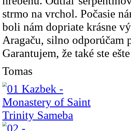
hrebeňu. Odtiaľ serpentíno
strmo na vrchol. Počasie ná
boli nám dopriate krásne v
Aragaču, silno odporúčam p
Garantujem, že také ste ešte
Tomas