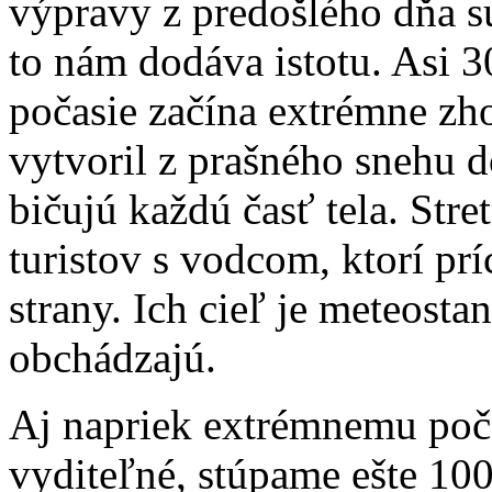
výpravy z predošlého dňa sú 
to nám dodáva istotu. Asi 
počasie začína extrémne zho
vytvoril z prašného snehu 
bičujú každú časť tela. St
turistov s vodcom, ktorí pr
strany. Ich cieľ je meteosta
obchádzajú.
Aj napriek extrémnemu poča
vyditeľné, stúpame ešte 10