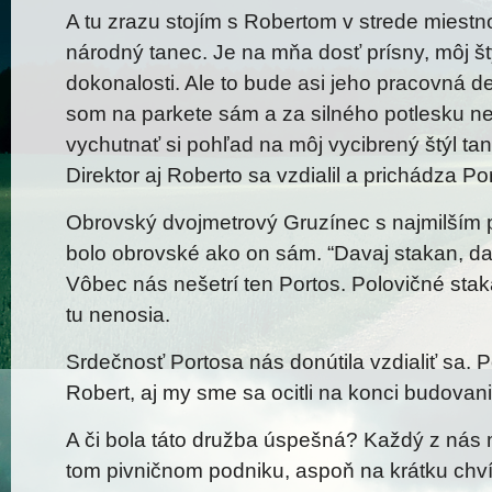
A tu zrazu stojím s Robertom v strede miestn
národný tanec. Je na mňa dosť prísny, môj š
dokonalosti. Ale to bude asi jeho pracovná de
som na parkete sám a za silného potlesku 
vychutnať si pohľad na môj vycibrený štýl t
Direktor aj Roberto sa vzdialil a prichádza Po
Obrovský dvojmetrový Gruzínec s najmilším
bolo obrovské ako on sám. “Davaj stakan, dav
Vôbec nás nešetrí ten Portos. Polovičné stak
tu nenosia.
Srdečnosť Portosa nás donútila vzdialiť sa. 
Robert, aj my sme sa ocitli na konci budovan
A či bola táto družba úspešná? Každý z nás ma
tom pivničnom podniku, aspoň na krátku chví