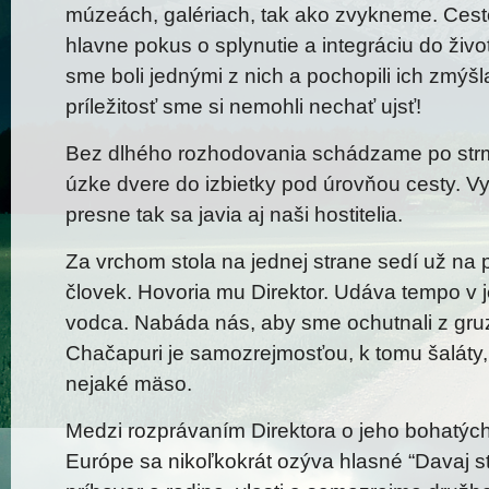
múzeách, galériach, tak ako zvykneme. Cesto
hlavne pokus o splynutie a integráciu do živ
sme boli jednými z nich a pochopili ich zmýšl
príležitosť sme si nemohli nechať ujsť!
Bez dlhého rozhodovania schádzame po str
úzke dvere do izbietky pod úrovňou cesty. Vy
presne tak sa javia aj naši hostitelia.
Za vrchom stola na jednej strane sedí už na 
človek. Hovoria mu Direktor. Udáva tempo v jed
vodca. Nabáda nás, aby sme ochutnali z gruz
Chačapuri je samozrejmosťou, k tomu šaláty
nejaké mäso.
Medzi rozprávaním Direktora o jeho bohatých
Európe sa nikoľkokrát ozýva hlasné “Davaj s