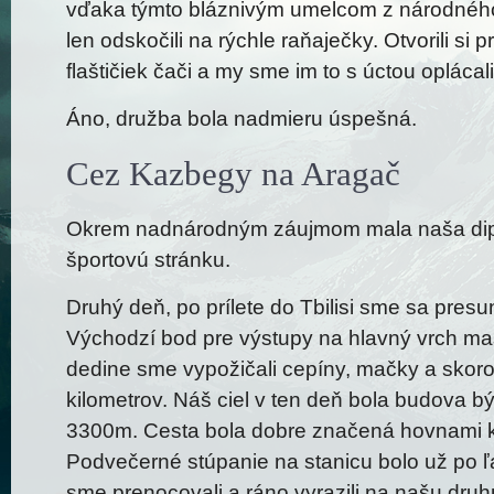
vďaka týmto bláznivým umelcom z národného d
len odskočili na rýchle raňaječky. Otvorili si 
flaštičiek čači a my sme im to s úctou oplácali
Áno, družba bola nadmieru úspešná.
Cez Kazbegy na Aragač
Okrem nadnárodným záujmom mala naša dipl
športovú stránku.
Druhý deň, po prílete do Tbilisi sme sa pres
Východzí bod pre výstupy na hlavný vrch m
dedine sme vypožičali cepíny, mačky a skoro
kilometrov. Náš ciel v ten deň bola budova b
3300m. Cesta bola dobre značená hovnami k
Podvečerné stúpanie na stanicu bolo už po 
sme prenocovali a ráno vyrazili na našu druh