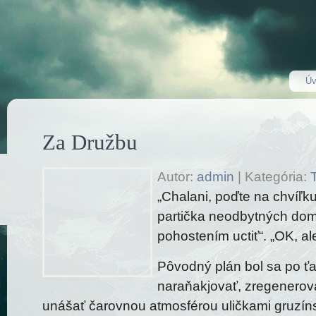
Úv
Za Družbu
Autor:
admin
|
Kategória:
T
„Chalani, poďte na chvíľk
partička neodbytných dom
pohostením uctiť“. „OK, al
Pôvodný plán bol sa po ťa
naraňakjovať, zregenerov
unášať čarovnou atmosférou uličkami gruzíns