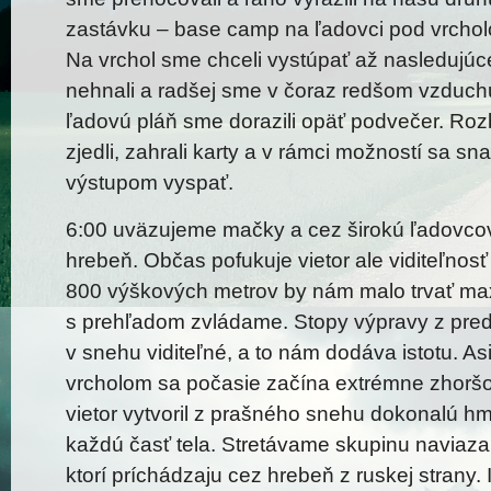
zastávku – base camp na ľadovci pod vrch
Na vrchol sme chceli vystúpať až nasledujúc
nehnali a radšej sme v čoraz redšom vzduchu
ľadovú pláň sme dorazili opäť podvečer. Rozb
zjedli, zahrali karty a v rámci možností sa sn
výstupom vyspať.
6:00 uväzujeme mačky a cez širokú ľadovco
hrebeň. Občas pofukuje vietor ale viditeľnosť 
800 výškových metrov by nám malo trvať max
s prehľadom zvládame. Stopy výpravy z pred
v snehu viditeľné, a to nám dodáva istotu. A
vrcholom sa počasie začína extrémne zhoršov
vietor vytvoril z prašného snehu dokonalú hml
každú časť tela. Stretávame skupinu naviaza
ktorí príchádzaju cez hrebeň z ruskej strany. 