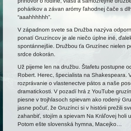
príhovor o rodine, vlasti a samozrejme družb
pohárikov a závan arómy ľahodnej čače s d
“aaahhhhhh”.
V západnom svete sa Družba nazýva odporne
ponatí Gruzíncov je ale niečo úplne iné, ďal
spontánnejšie. Družbou ťa Gruzínec nielen poh
srdce dokorán.
Už pijeme len na družbu. Štafetu postupne o
Robert. Herec, špecialista na Shakespeara. 
rozprávanie o vlastenectve pátos a naše po
dramatickosti. V pozadí hrá z YouTube gruz
piesne v trojhlasoch spievam ako rodený Gru
jasne počuť, že Gruzínci si v histórii prežili 
zahanbiť, stojím a spievam Na Kráľovej holi 
Potom ešte slovenská hymna, Macejko…