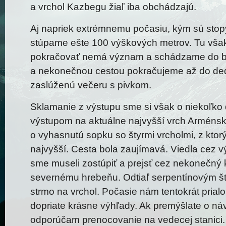
a vrchol Kazbegu žiaľ iba obchádzajú.
Aj napriek extrémnemu počasiu, kým sú stopy
stúpame ešte 100 výškových metrov. Tu vša
pokračovať nemá význam a schádzame do b
a nekonečnou cestou pokračujeme až do de
zaslúženú večeru s pivkom.
Sklamanie z výstupu sme si však o niekoľko d
výstupom na aktuálne najvyšší vrch Arménsk
o vyhasnutú sopku so štyrmi vrcholmi, z ktor
najvyšší. Cesta bola zaujímavá. Viedla cez v
sme museli zostúpiť a prejsť cez nekonečný k
severnému hrebeňu. Odtiaľ serpentínovým št
strmo na vrchol. Počasie nám tentokrát prial
dopriate krásne výhľady. Ak premýšlate o ná
odporúčam prenocovanie na vedecej stanici.